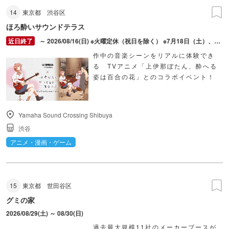
14
東京都
渋谷区
ほろ酔いサウンドテラス
～ 2026/08/16(日) ※火曜定休（祝日を除く） ※7月18日（土）、26日（日）、8月10日（月）～14日（金）は休業
作中の音楽シーンをリアルに体験でき
る TVアニメ「上伊那ぼたん、酔へる
姿は百合の花」とのコラボイベント！
Yamaha Sound Crossing Shibuya
渋谷
アニメ・漫画・ゲーム
15
東京都
世田谷区
グミの家
2026/08/29(土) ～ 08/30(日)
過去最大規模11社のメーカーブースが