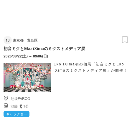
13
東京都
豊島区
初音ミクとEko iXimaのミクストメディア展
2026/08/22(土) ～ 09/06(日)
Eko iXima初の個展「初音ミクとEko
iXimaのミクストメディア展」が開催！
池袋PARCO
池袋
1分
キャラクター