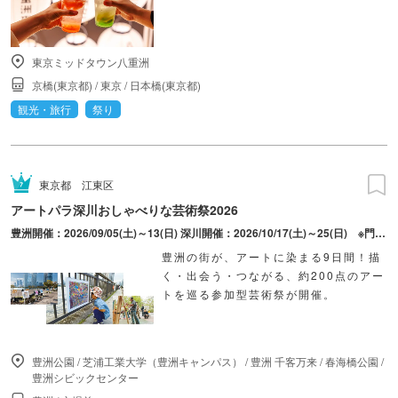
東京ミッドタウン八重洲
京橋(東京都)
/
東京
/
日本橋(東京都)
観光・旅行
祭り
東京都
江東区
アートパラ深川おしゃべりな芸術祭2026
豊洲開催：2026/09/05(土)～13(日) 深川開催：2026/10/17(土)～25(日) ※門前仲町・清澄白河・森下
豊洲の街が、アートに染まる9日間！描
く・出会う・つながる、約200点のアー
トを巡る参加型芸術祭が開催。
豊洲公園
/
芝浦工業大学（豊洲キャンパス）
/
豊洲 千客万来
/
春海橋公園
/
豊洲シビックセンター