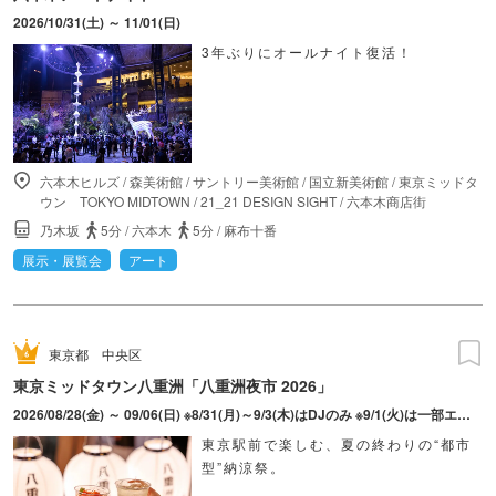
2026/10/31(土) ～ 11/01(日)
3年ぶりにオールナイト復活！
六本木ヒルズ
/
森美術館
/
サントリー美術館
/
国立新美術館
/
東京ミッドタ
ウン TOKYO MIDTOWN
/
21_21 DESIGN SIGHT
/
六本木商店街
乃木坂
5分
/
六本木
5分
/
麻布十番
展示・展覧会
アート
東京都
中央区
東京ミッドタウン八重洲「八重洲夜市 2026」
2026/08/28(金) ～ 09/06(日) ※8/31(月)～9/3(木)はDJのみ ※9/1(火)は一部エリア貸切予定
東京駅前で楽しむ、夏の終わりの“都市
型”納涼祭。