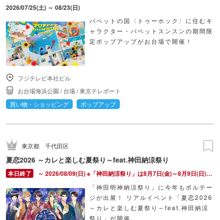
2026/07/25(土) ～ 08/23(日)
パペットの国〈トゥーホック〉に住むキ
ャラクター・パペットスンスンの期間限
定ポップアップがお台場で開催！
フジテレビ本社ビル
お台場海浜公園
/
台場
/
東京テレポート
買い物・ショッピング
ポップアップ
東京都
千代田区
夏恋2026 ～カレと楽しむ夏祭り～feat.神田納涼祭り
～ 2026/08/09(日) ※「神田納涼祭り」は8月7日(金)～8月9日(日)の開催ですが、本イベントは8月8日、9日のみの開催です。
「神田明神納涼祭り」に今年もボルテー
ジが出展！ リアルイベント「夏恋2026
～カレと楽しむ夏祭り～feat.神田納涼
祭り」が開催。