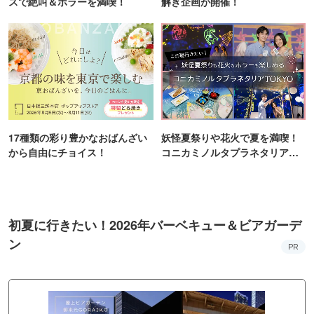
スで絶叫＆ホラーを満喫！
解き企画が開催！
17種類の彩り豊かなおばんざい
妖怪夏祭りや花火で夏を満喫！
から自由にチョイス！
コニカミノルタプラネタリア
TOKYO
初夏に行きたい！2026年バーベキュー＆ビアガーデ
ン
PR