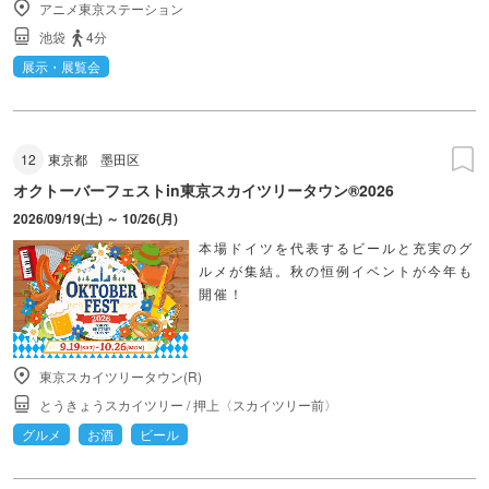
アニメ東京ステーション
池袋
4分
展示・展覧会
12
東京都
墨田区
オクトーバーフェストin東京スカイツリータウン®︎2026
2026/09/19(土) ～ 10/26(月)
本場ドイツを代表するビールと充実のグ
ルメが集結。秋の恒例イベントが今年も
開催！
東京スカイツリータウン(R)
とうきょうスカイツリー
/
押上〈スカイツリー前〉
グルメ
お酒
ビール