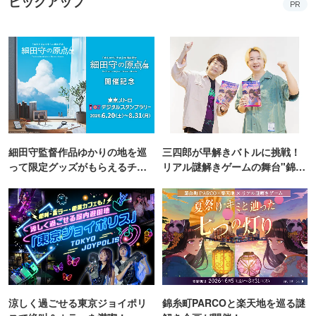
ピックアップ
PR
細田守監督作品ゆかりの地を巡
三四郎が早解きバトルに挑戦！
って限定グッズがもらえるチャ
リアル謎解きゲームの舞台"錦糸
ンス！
町PARCO・楽天地"を巡る！
涼しく過ごせる東京ジョイポリ
錦糸町PARCOと楽天地を巡る謎