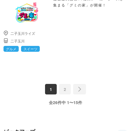
集まる「グミの家」が開催！
二子玉川ライズ
二子玉川
グルメ
スイーツ
1
2
全26件中 1〜15件