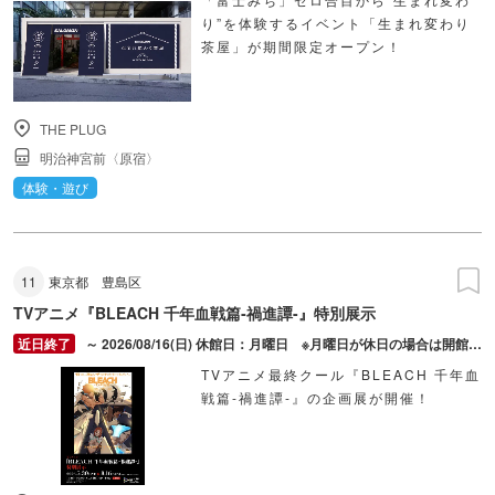
り”を体験するイベント「生まれ変わり
茶屋」が期間限定オープン！
THE PLUG
明治神宮前〈原宿〉
体験・遊び
11
東京都
豊島区
TVアニメ『BLEACH 千年血戦篇‐禍進譚-』特別展示
～ 2026/08/16(日) 休館日：月曜日 ※月曜日が休日の場合は開館し、翌日を休館日とする、年末年始、臨時休館等
TVアニメ最終クール『BLEACH 千年血
戦篇-禍進譚-』の企画展が開催！