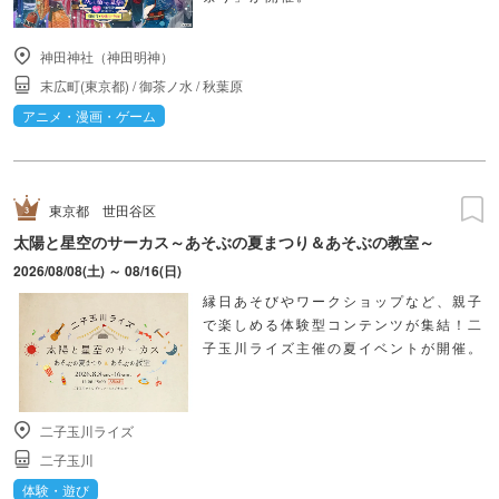
神田神社（神田明神）
末広町(東京都)
/
御茶ノ水
/
秋葉原
アニメ・漫画・ゲーム
東京都
世田谷区
太陽と星空のサーカス～あそぶの夏まつり＆あそぶの教室～
2026/08/08(土) ～ 08/16(日)
縁日あそびやワークショップなど、親子
で楽しめる体験型コンテンツが集結！二
子玉川ライズ主催の夏イベントが開催。
二子玉川ライズ
二子玉川
体験・遊び