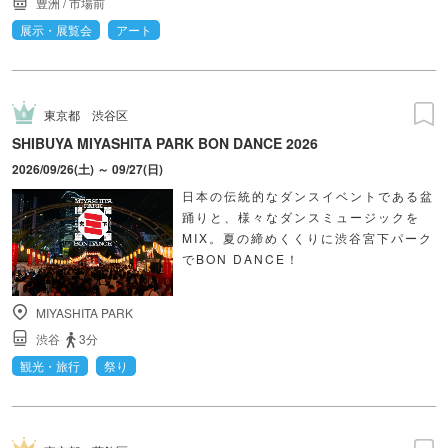
豊洲
/
市場前
展示・展覧会
アート
東京都
渋谷区
SHIBUYA MIYASHITA PARK BON DANCE 2026
2026/09/26(土) ～ 09/27(日)
日本の伝統的なダンスイベントである盆
踊りと、様々なダンスミュージックを
MIX。夏の締めくくりに渋谷宮下パーク
でBON DANCE！
MIYASHITA PARK
渋谷
3分
観光・旅行
祭り