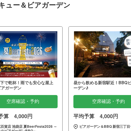
ベキュー＆ビアガーデン
下で乾杯！雨でも安心な屋上
昼から飲める新宿駅近！BBQ
ビアガーデン
ーデン♪
空席確認・予約
空席確認・予約
算 4,000円
平均予算 4,000円
百貨店 池袋店 夏BeerFesta2026 ～
ビアガーデン＆BBQ 新宿三丁目
生のビアガーデンBBQ～