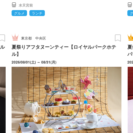
水天宮前
グルメ
ランチ
東京都
中央区
ル
夏祭りアフタヌーンティー【ロイヤルパークホテ
夏
ル】
パ
2026/08/01(土) ～ 08/31(月)
20