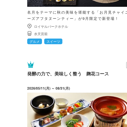
名月をテーマに秋の美味を堪能する「お月見チャイ
ーズアフタヌーンティー」が9月限定で新登場！
ロイヤルパークホテル
水天宮前
グルメ
スイーツ
発酵の力で、美味しく整う 麹花コース
2026/05/11(月) ～ 08/31(月)