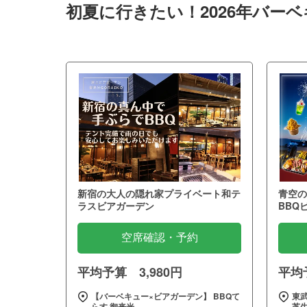
初夏に行きたい！2026年バー
新宿の大人の隠れ家プライベート和テ
青空の
ラスビアガーデン
BBQ
空席確認・予約
平均予算 3,980円
平均予
【バーベキュー×ビアガーデン】 BBQて
東武
らす 御来光
芝