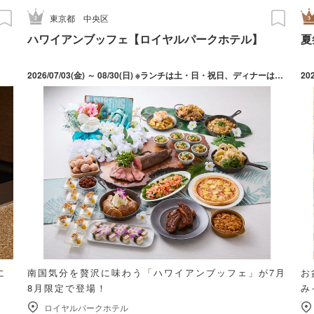
東京都
中央区
ハワイアンブッフェ【ロイヤルパークホテル】
夏
2026/07/03(金) ～ 08/30(日) ※ランチは土・日・祝日、ディナーは金・土・日・祝日の開催ならびにランチ・ディナーともにお盆期間の8/10(月)、12(水)、13(木)、14(金)も開催
20
に
南国気分を贅沢に味わう「ハワイアンブッフェ」が7月
お
8月限定で登場！
み
ロイヤルパークホテル