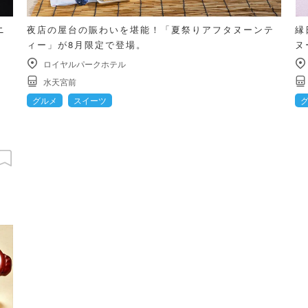
ニ
夜店の屋台の賑わいを堪能！「夏祭りアフタヌーンテ
縁
ィー」が8月限定で登場。
ヌ
ロイヤルパークホテル
水天宮前
グルメ
スイーツ