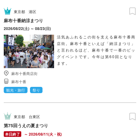
東京都
港区
麻布十番納涼まつり
2026/08/22(土) ～ 08/23(日)
活気あふれるこの街を支える麻布十番商
店街。麻布十番といえば「納涼まつり」
と言われるほど、麻布十番で一番のビッ
グイベントです。今年は第60回となり
ます。
麻布十番商店街
麻布十番
観光・旅行
祭り
東京都
台東区
第75回うえの夏まつり
～ 2026/08/11(火・祝)