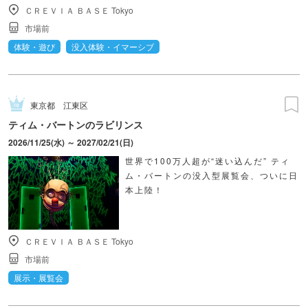
ＣＲＥＶＩＡ ＢＡＳＥ Tokyo
市場前
体験・遊び
没入体験・イマーシブ
東京都
江東区
ティム・バートンのラビリンス
2026/11/25(水) ～ 2027/02/21(日)
世界で100万人超が“迷い込んだ” ティ
ム・バートンの没入型展覧会、ついに日
本上陸！
ＣＲＥＶＩＡ ＢＡＳＥ Tokyo
市場前
展示・展覧会