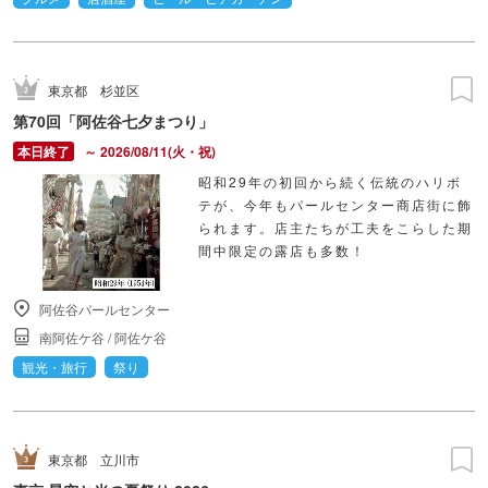
東京都
杉並区
第70回「阿佐谷七夕まつり」
～ 2026/08/11(火・祝)
昭和29年の初回から続く伝統のハリボ
テが、今年もパールセンター商店街に飾
られます。店主たちが工夫をこらした期
間中限定の露店も多数！
阿佐谷パールセンター
南阿佐ケ谷
/
阿佐ケ谷
観光・旅行
祭り
東京都
立川市