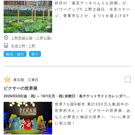
好評の「蓮見デッキりんりん回廊」が、
パワーアップ‼ 上野之縁日、水音ステー
ジ、骨董市などが、まつりを盛上げる‼
上野恩賜公園（上野公園）
京成上野
/
上野
観光・旅行
祭り
東京都
江東区
ピクサーの世界展
2026/03/20(金・祝) ～ 10/12(月・祝) 休館日：各チケットサイトカレンダーにてご確認ください。
世界7カ国9都市 累計350万人動員中の
世界的大ヒット「ピクサーの世界展」あ
なたが夢見た物語の世界へ ついに東京
に初上陸！