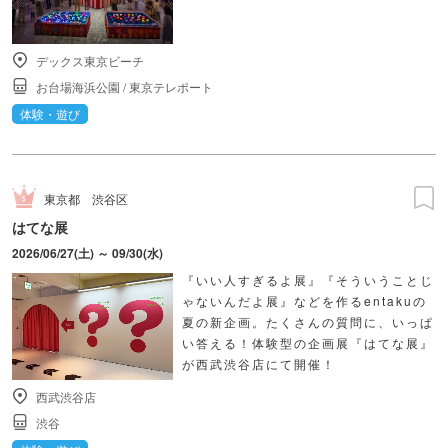
デックス東京ビーチ
お台場海浜公園
/
東京テレポート
体験・遊び
東京都
渋谷区
はてな展
2026/06/27(土) ～ 09/30(水)
『いい人すぎるよ展』『そういうことじ
ゃないんだよ展』などを作るentakuの
夏の新企画。たくさんの質問に、いっぱ
い答える！体験型の企画展『はてな展』
が西武渋谷店にて開催！
西武渋谷店
渋谷