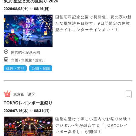
東京 星空と光の夏祭り 2026
2026/08/08(土) ～ 08/16(日)
国営昭和記念公園で初開催。夏の夜の新
たな風物詩を目指す、9日間限定の体験
型ナイトエンターテインメント！
国営昭和記念公園
立川
/
立川北
/
西立川
体験・遊び
公園・庭園
東京都
港区
TOKYOレインボー夏祭り
2026/07/16(木) ～ 08/31(月)
猛暑を避けて涼しい室内でお祭り体験！
デジタル×和が融合する『TOKYOレイ
ンボー夏祭り』が開催！