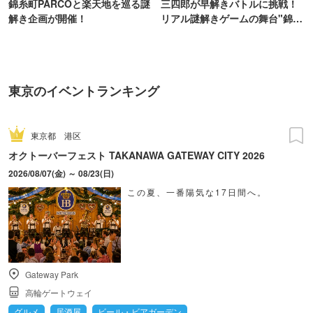
錦糸町PARCOと楽天地を巡る謎
三四郎が早解きバトルに挑戦！
解き企画が開催！
リアル謎解きゲームの舞台"錦糸
町PARCO・楽天地"を巡る！
東京のイベントランキング
東京都
港区
オクトーバーフェスト TAKANAWA GATEWAY CITY 2026
2026/08/07(金) ～ 08/23(日)
この夏、一番陽気な17日間へ。
Gateway Park
高輪ゲートウェイ
グルメ
居酒屋
ビール・ビアガーデン