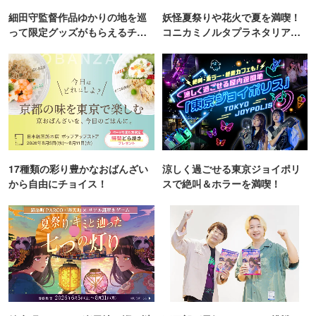
細田守監督作品ゆかりの地を巡
妖怪夏祭りや花火で夏を満喫！
って限定グッズがもらえるチャ
コニカミノルタプラネタリア
ンス！
TOKYO
17種類の彩り豊かなおばんざい
涼しく過ごせる東京ジョイポリ
から自由にチョイス！
スで絶叫＆ホラーを満喫！