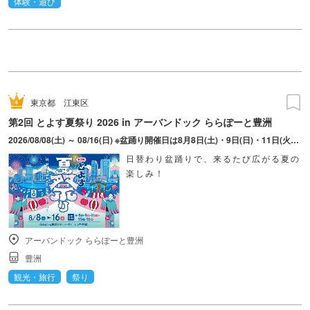
体験・遊び
東京都
江東区
第2回 とよす夏祭り 2026 in アーバンドック ららぽーと豊洲
2026/08/08(土) ～ 08/16(日) ※盆踊り開催日は8月8日(土)・9日(日)・11日(火・祝)・15日(土)・16日(日)のみ。 ※縁日およびキッチンカーについては期間中の全日程営業予定。 ※開催コンテンツは日によって異なります。
日替わり盆踊りで、来るたび広がる夏の
楽しみ！
アーバンドック ららぽーと豊洲
豊洲
観光・旅行
祭り