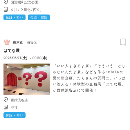
国営昭和記念公園
立川
/
立川北
/
西立川
体験・遊び
公園・庭園
東京都
渋谷区
はてな展
2026/06/27(土) ～ 09/30(水)
『いい人すぎるよ展』『そういうことじ
ゃないんだよ展』などを作るentakuの
夏の新企画。たくさんの質問に、いっぱ
い答える！体験型の企画展『はてな展』
が西武渋谷店にて開催！
西武渋谷店
渋谷
体験・遊び