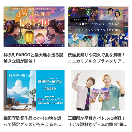
錦糸町PARCOと楽天地を巡る謎
妖怪夏祭りや花火で夏を満喫！
解き企画が開催！
コニカミノルタプラネタリア
TOKYO
細田守監督作品ゆかりの地を巡
三四郎が早解きバトルに挑戦！
って限定グッズがもらえるチャ
リアル謎解きゲームの舞台"錦糸
ンス！
町PARCO・楽天地"を巡る！