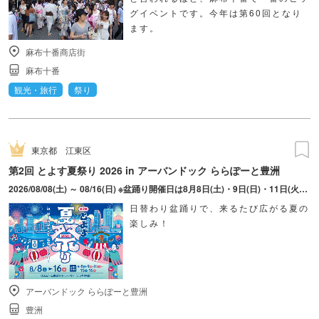
グイベントです。今年は第60回となり
ます。
麻布十番商店街
麻布十番
観光・旅行
祭り
東京都
江東区
第2回 とよす夏祭り 2026 in アーバンドック ららぽーと豊洲
2026/08/08(土) ～ 08/16(日) ※盆踊り開催日は8月8日(土)・9日(日)・11日(火・祝)・15日(土)・16日(日)のみ。 ※縁日およびキッチンカーについては期間中の全日程営業予定。 ※開催コンテンツは日によって異なります。
日替わり盆踊りで、来るたび広がる夏の
楽しみ！
アーバンドック ららぽーと豊洲
豊洲