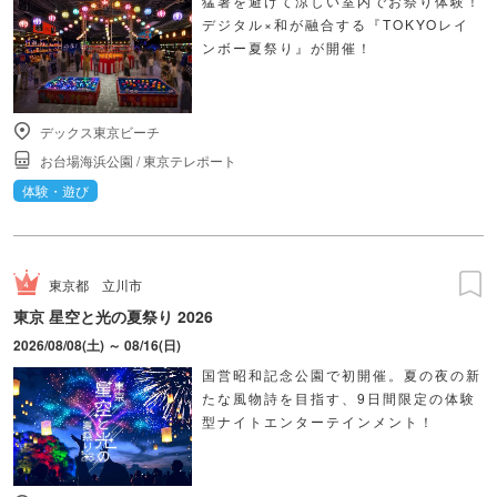
猛暑を避けて涼しい室内でお祭り体験！
デジタル×和が融合する『TOKYOレイ
ンボー夏祭り』が開催！
デックス東京ビーチ
お台場海浜公園
/
東京テレポート
体験・遊び
東京都
立川市
東京 星空と光の夏祭り 2026
2026/08/08(土) ～ 08/16(日)
国営昭和記念公園で初開催。夏の夜の新
たな風物詩を目指す、9日間限定の体験
型ナイトエンターテインメント！