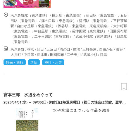
あざみ野駅（東急電鉄）
/
横浜駅（東急電鉄）
/
蒲田駅（東急電鉄）
/
五反
田駅（東急電鉄）
/
溝の口駅（東急電鉄）
/
鷺沼駅（東急電鉄）
/
三軒茶屋
駅
/
自由が丘駅（東急電鉄）
/
渋谷駅（東急電鉄・東急東横線）
/
大井町駅
（東急電鉄）
/
中目黒駅（東急電鉄）
/
長津田駅（東急電鉄）
/
田園調布駅
（東急電鉄）
/
二子玉川駅（東急電鉄）
/
武蔵小杉駅（東急電鉄）
/
目黒駅
（東急電鉄）
あざみ野
/
横浜
/
蒲田
/
五反田
/
溝の口
/
鷺沼
/
三軒茶屋
/
自由が丘
/
渋谷
/
大井町
/
中目黒
/
長津田
/
田園調布
/
二子玉川
/
武蔵小杉
/
目黒
観光・旅行
名所
神社・お寺
宮本三郎 水辺をめぐって
2026/04/01(水) ～ 09/06(日) 休館日は毎週月曜日（祝日の場合は開館、翌平日休館）、入館は17:30まで。
水や水辺にまつわる作品を紹介