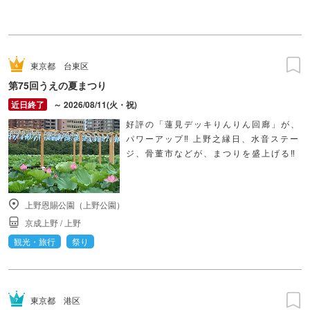
東京都
台東区
第75回うえの夏まつり
～ 2026/08/11(火・祝)
好評の「蓮見デッキりんりん回廊」が、
パワーアップ‼ 上野之縁日、水音ステー
ジ、骨董市などが、まつりを盛上げる‼
上野恩賜公園（上野公園）
京成上野
/
上野
観光・旅行
祭り
東京都
港区