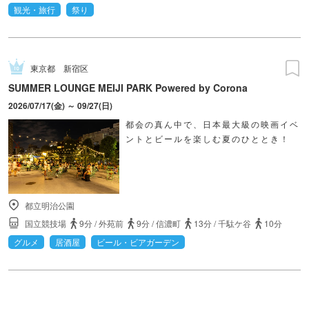
観光・旅行
祭り
東京都
新宿区
SUMMER LOUNGE MEIJI PARK Powered by Corona
2026/07/17(金) ～ 09/27(日)
都会の真ん中で、日本最大級の映画イベ
ントとビールを楽しむ夏のひととき！
都立明治公園
国立競技場
9分
/
外苑前
9分
/
信濃町
13分
/
千駄ケ谷
10分
グルメ
居酒屋
ビール・ビアガーデン