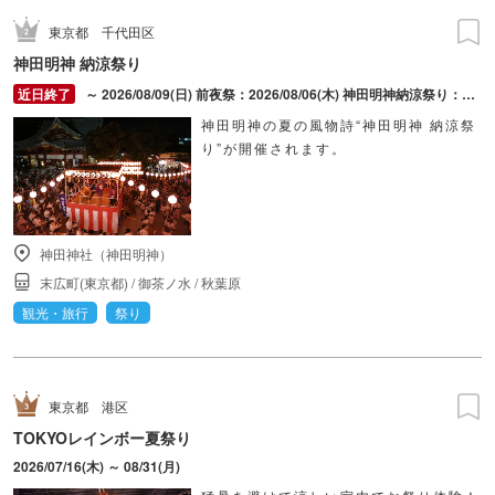
東京都
千代田区
神田明神 納涼祭り
～ 2026/08/09(日) 前夜祭：2026/08/06(木) 神田明神納涼祭り：2026/08/07(金) ～ 2026/08/09(日)
神田明神の夏の風物詩“神田明神 納涼祭
り”が開催されます。
神田神社（神田明神）
末広町(東京都)
/
御茶ノ水
/
秋葉原
観光・旅行
祭り
東京都
港区
TOKYOレインボー夏祭り
2026/07/16(木) ～ 08/31(月)