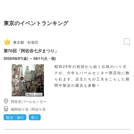
東京のイベントランキング
東京都
杉並区
第70回「阿佐谷七夕まつり」
2026/08/07(金) ～ 08/11(火・祝)
昭和29年の初回から続く伝統のハリボ
テが、今年もパールセンター商店街に飾
られます。店主たちが工夫をこらした期
間中限定の露店も多数！
阿佐谷パールセンター
南阿佐ケ谷
/
阿佐ケ谷
観光・旅行
祭り