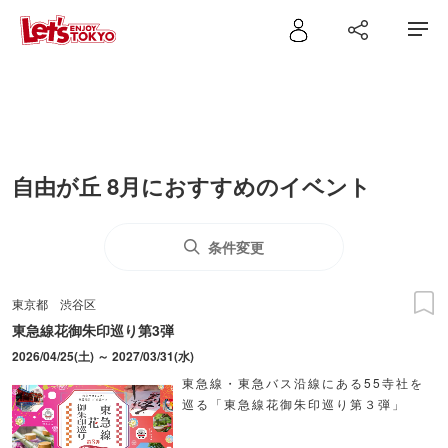
自由が丘 8月におすすめのイベント
条件変更
東京都
渋谷区
東急線花御朱印巡り第3弾
2026/04/25(土) ～ 2027/03/31(水)
東急線・東急バス沿線にある55寺社を
巡る「東急線花御朱印巡り第３弾」