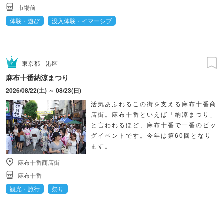
市場前
体験・遊び
没入体験・イマーシブ
東京都
港区
麻布十番納涼まつり
2026/08/22(土) ～ 08/23(日)
活気あふれるこの街を支える麻布十番商
店街。麻布十番といえば「納涼まつり」
と言われるほど、麻布十番で一番のビッ
グイベントです。今年は第60回となり
ます。
麻布十番商店街
麻布十番
観光・旅行
祭り