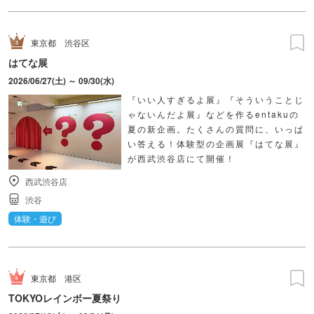
東京都
渋谷区
はてな展
2026/06/27(土) ～ 09/30(水)
『いい人すぎるよ展』『そういうことじ
ゃないんだよ展』などを作るentakuの
夏の新企画。たくさんの質問に、いっぱ
い答える！体験型の企画展『はてな展』
が西武渋谷店にて開催！
西武渋谷店
渋谷
体験・遊び
東京都
港区
TOKYOレインボー夏祭り