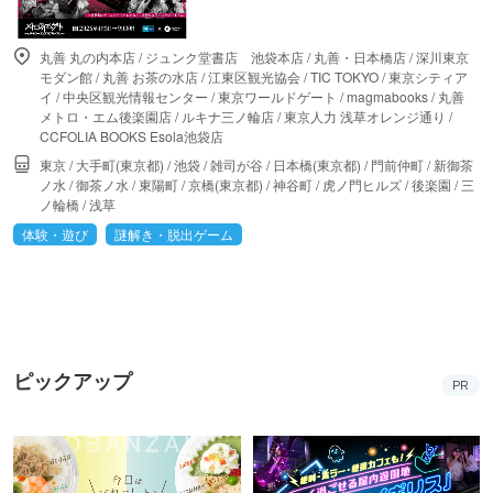
丸善 丸の内本店
/
ジュンク堂書店 池袋本店
/
丸善・日本橋店
/
深川東京
モダン館
/
丸善 お茶の水店
/
江東区観光協会
/
TIC TOKYO
/
東京シティア
イ
/
中央区観光情報センター
/
東京ワールドゲート
/
magmabooks
/
丸善
メトロ・エム後楽園店
/
ルキナ三ノ輪店
/
東京人力 浅草オレンジ通り
/
CCFOLIA BOOKS Esola池袋店
東京
/
大手町(東京都)
/
池袋
/
雑司が谷
/
日本橋(東京都)
/
門前仲町
/
新御茶
ノ水
/
御茶ノ水
/
東陽町
/
京橋(東京都)
/
神谷町
/
虎ノ門ヒルズ
/
後楽園
/
三
ノ輪橋
/
浅草
体験・遊び
謎解き・脱出ゲーム
ピックアップ
PR