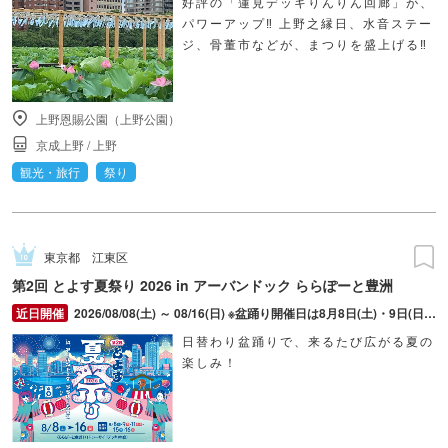
好評の「蓮見デッキりんりん回廊」が、
パワーアップ‼ 上野之縁日、水音ステー
ジ、骨董市などが、まつりを盛上げる‼
上野恩賜公園（上野公園）
京成上野
/
上野
観光・旅行
祭り
東京都
江東区
第2回 とよす夏祭り 2026 in アーバンドック ららぽーと豊洲
2026/08/08(土) ～ 08/16(日) ※盆踊り開催日は8月8日(土)・9日(日)・11日(火・祝)・15日(土)・16日(日)のみ。 ※縁日およびキッチンカーについては期間中の全日程営業予定。 ※開催コンテンツは日によって異なります。
日替わり盆踊りで、来るたび広がる夏の
楽しみ！