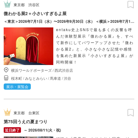
東京都
渋谷区
微わかる展2＋小さいすぎるよ展
＜東京＞2026年7月1日（水）〜2026年9月30日（水） ＜横浜＞2026年7月17日（金）〜2026年10月18日（日）
entaku史上SNSで最も多くの反響を呼
んだ体験型展示『微わかる展』を、すべ
て新作にしてパワーアップさせた『微わ
かる展2』と、小さな小さな記憶や感情
を集めた新展示『小さいすぎるよ展』が
同時開催！
横浜ワールドポーターズ
/
西武渋谷店
桜木町
/
みなとみらい
/
馬車道
/
渋谷
展示・展覧会
東京都
台東区
第75回うえの夏まつり
～ 2026/08/11(火・祝)