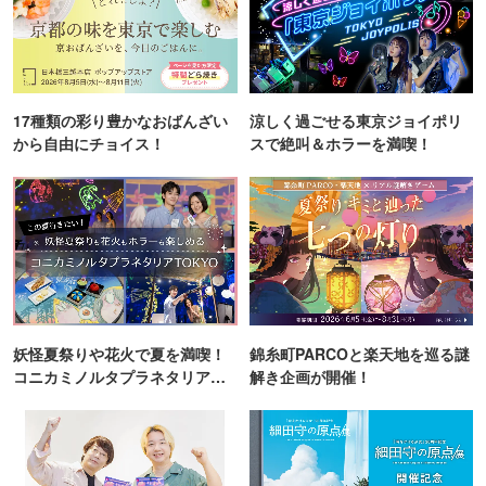
17種類の彩り豊かなおばんざい
涼しく過ごせる東京ジョイポリ
から自由にチョイス！
スで絶叫＆ホラーを満喫！
妖怪夏祭りや花火で夏を満喫！
錦糸町PARCOと楽天地を巡る謎
コニカミノルタプラネタリア
解き企画が開催！
TOKYO