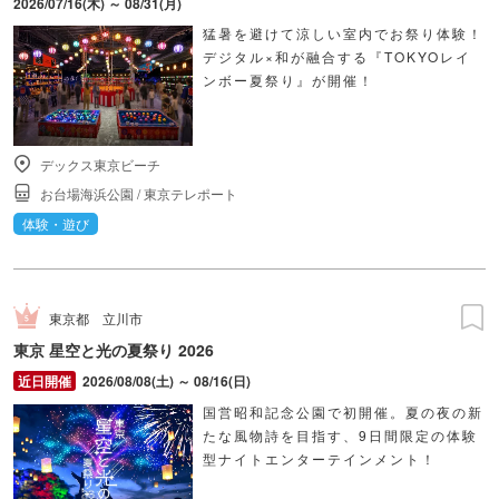
2026/07/16(木) ～ 08/31(月)
猛暑を避けて涼しい室内でお祭り体験！
デジタル×和が融合する『TOKYOレイ
ンボー夏祭り』が開催！
デックス東京ビーチ
お台場海浜公園
/
東京テレポート
体験・遊び
東京都
立川市
東京 星空と光の夏祭り 2026
2026/08/08(土) ～ 08/16(日)
国営昭和記念公園で初開催。夏の夜の新
たな風物詩を目指す、9日間限定の体験
型ナイトエンターテインメント！