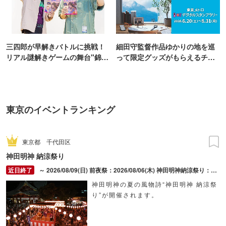
三四郎が早解きバトルに挑戦！
細田守監督作品ゆかりの地を巡
リアル謎解きゲームの舞台"錦糸
って限定グッズがもらえるチャ
町PARCO・楽天地"を巡る！
ンス！
東京のイベントランキング
東京都
千代田区
神田明神 納涼祭り
～ 2026/08/09(日) 前夜祭：2026/08/06(木) 神田明神納涼祭り：2026/08/07(金) ～ 2026/08/09(日)
神田明神の夏の風物詩“神田明神 納涼祭
り”が開催されます。