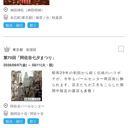
神田神社（神田明神）
末広町(東京都)
/
御茶ノ水
/
秋葉原
観光・旅行
祭り
東京都
杉並区
第70回「阿佐谷七夕まつり」
2026/08/07(金) ～ 08/11(火・祝)
昭和29年の初回から続く伝統のハリボ
テが、今年もパールセンター商店街に飾
られます。店主たちが工夫をこらした期
間中限定の露店も多数！
阿佐谷パールセンター
南阿佐ケ谷
/
阿佐ケ谷
観光・旅行
祭り