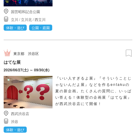
国営昭和記念公園
立川
/
立川北
/
西立川
体験・遊び
公園・庭園
東京都
渋谷区
はてな展
2026/06/27(土) ～ 09/30(水)
『いい人すぎるよ展』『そういうことじ
ゃないんだよ展』などを作るentakuの
夏の新企画。たくさんの質問に、いっぱ
い答える！体験型の企画展『はてな展』
が西武渋谷店にて開催！
西武渋谷店
渋谷
体験・遊び