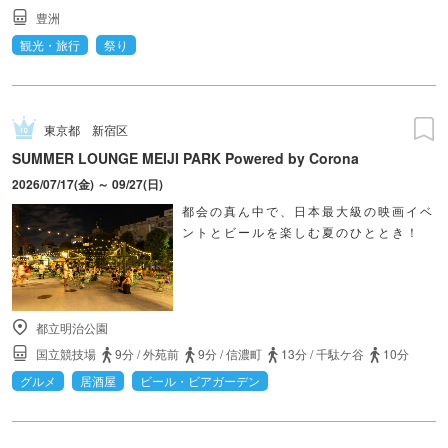
豊洲
観光・旅行
祭り
東京都
新宿区
SUMMER LOUNGE MEIJI PARK Powered by Corona
2026/07/17(金) ～ 09/27(日)
都会の真ん中で、日本最大級の映画イベ
ントとビールを楽しむ夏のひととき！
都立明治公園
国立競技場
9分
/
外苑前
9分
/
信濃町
13分
/
千駄ケ谷
10分
グルメ
居酒屋
ビール・ビアガーデン