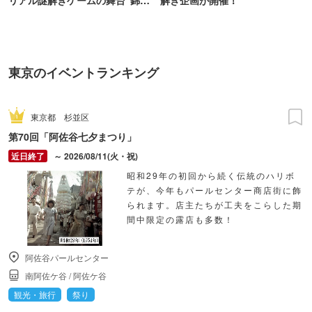
リアル謎解きゲームの舞台"錦糸
解き企画が開催！
町PARCO・楽天地"を巡る！
東京のイベントランキング
東京都
杉並区
第70回「阿佐谷七夕まつり」
～ 2026/08/11(火・祝)
昭和29年の初回から続く伝統のハリボ
テが、今年もパールセンター商店街に飾
られます。店主たちが工夫をこらした期
間中限定の露店も多数！
阿佐谷パールセンター
南阿佐ケ谷
/
阿佐ケ谷
観光・旅行
祭り