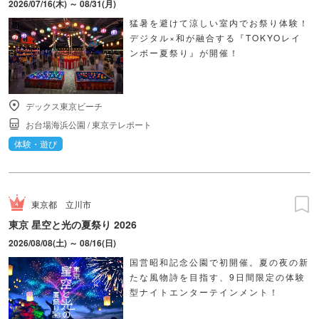
2026/07/16(木) ～ 08/31(月)
猛暑を避けて涼しい室内でお祭り体験！
デジタル×和が融合する『TOKYOレイ
ンボー夏祭り』が開催！
デックス東京ビーチ
お台場海浜公園
/
東京テレポート
体験・遊び
東京都
立川市
東京 星空と光の夏祭り 2026
2026/08/08(土) ～ 08/16(日)
国営昭和記念公園で初開催。夏の夜の新
たな風物詩を目指す、9日間限定の体験
型ナイトエンターテインメント！