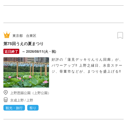
東京都
台東区
第75回うえの夏まつり
～ 2026/08/11(火・祝)
好評の「蓮見デッキりんりん回廊」が、
パワーアップ‼ 上野之縁日、水音ステー
ジ、骨董市などが、まつりを盛上げる‼
上野恩賜公園（上野公園）
京成上野
/
上野
観光・旅行
祭り