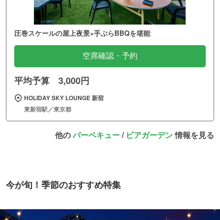
圧巻スケールの屋上夜景×手ぶらBBQを堪能
空席確認・予約
平均予算 3,000円
HOLIDAY SKY LOUNGE 新宿
東新宿駅／東京都
他の
バーベキュー
/
ビアガーデン
情報を見る
今が旬！季節のおすすめ特集