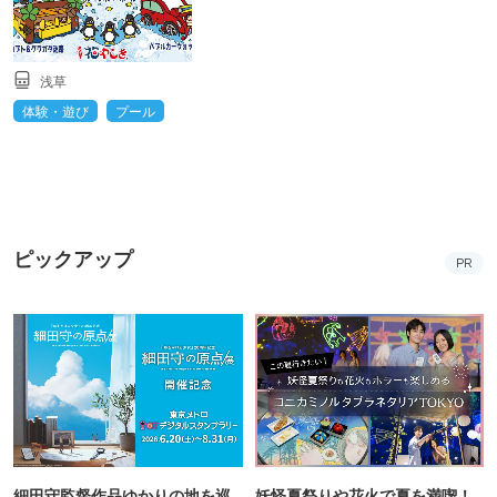
浅草
体験・遊び
プール
ピックアップ
PR
細田守監督作品ゆかりの地を巡
妖怪夏祭りや花火で夏を満喫！