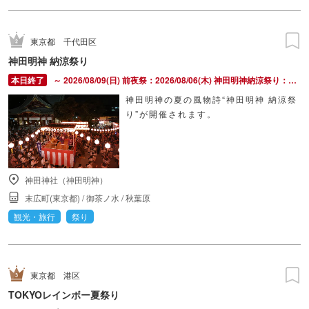
東京都
千代田区
神田明神 納涼祭り
～ 2026/08/09(日) 前夜祭：2026/08/06(木) 神田明神納涼祭り：2026/08/07(金) ～ 2026/08/09(日)
神田明神の夏の風物詩“神田明神 納涼祭
り”が開催されます。
神田神社（神田明神）
末広町(東京都)
/
御茶ノ水
/
秋葉原
観光・旅行
祭り
東京都
港区
TOKYOレインボー夏祭り