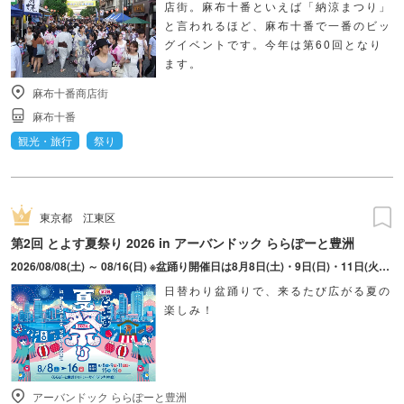
店街。麻布十番といえば「納涼まつり」
と言われるほど、麻布十番で一番のビッ
グイベントです。今年は第60回となり
ます。
麻布十番商店街
麻布十番
観光・旅行
祭り
東京都
江東区
第2回 とよす夏祭り 2026 in アーバンドック ららぽーと豊洲
2026/08/08(土) ～ 08/16(日) ※盆踊り開催日は8月8日(土)・9日(日)・11日(火・祝)・15日(土)・16日(日)のみ。 ※縁日およびキッチンカーについては期間中の全日程営業予定。 ※開催コンテンツは日によって異なります。
日替わり盆踊りで、来るたび広がる夏の
楽しみ！
アーバンドック ららぽーと豊洲