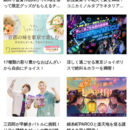
って限定グッズがもらえるチャ
コニカミノルタプラネタリア
ンス！
TOKYO
17種類の彩り豊かなおばんざい
涼しく過ごせる東京ジョイポリ
から自由にチョイス！
スで絶叫＆ホラーを満喫！
三四郎が早解きバトルに挑戦！
錦糸町PARCOと楽天地を巡る謎