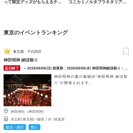
って限定グッズがもらえるチャ
コニカミノルタプラネタリア
ンス！
TOKYO
東京のイベントランキング
東京都
千代田区
神田明神 納涼祭り
～ 2026/08/09(日) 前夜祭：2026/08/06(木) 神田明神納涼祭り：2026/08/07(金) ～ 2026/08/09(日)
神田明神の夏の風物詩“神田明神 納涼祭
り”が開催されます。
神田神社（神田明神）
末広町(東京都)
/
御茶ノ水
/
秋葉原
観光・旅行
祭り