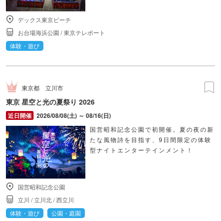
デックス東京ビーチ
お台場海浜公園
/
東京テレポート
体験・遊び
東京都
立川市
東京 星空と光の夏祭り 2026
2026/08/08(土) ～ 08/16(日)
国営昭和記念公園で初開催。夏の夜の新
たな風物詩を目指す、9日間限定の体験
型ナイトエンターテインメント！
国営昭和記念公園
立川
/
立川北
/
西立川
体験・遊び
公園・庭園