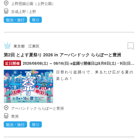
上野恩賜公園（上野公園）
京成上野
/
上野
観光・旅行
祭り
東京都
江東区
第2回 とよす夏祭り 2026 in アーバンドック ららぽーと豊洲
2026/08/08(土) ～ 08/16(日) ※盆踊り開催日は8月8日(土)・9日(日)・11日(火・祝)・15日(土)・16日(日)のみ。 ※縁日およびキッチンカーについては期間中の全日程営業予定。 ※開催コンテンツは日によって異なります。
日替わり盆踊りで、来るたび広がる夏の
楽しみ！
アーバンドック ららぽーと豊洲
豊洲
観光・旅行
祭り