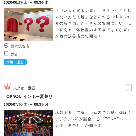
2026/06/27(土) ～ 09/30(水)
『いい人すぎるよ展』『そういうことじ
ゃないんだよ展』などを作るentakuの
夏の新企画。たくさんの質問に、いっぱ
い答える！体験型の企画展『はてな展』
が西武渋谷店にて開催！
西武渋谷店
渋谷
体験・遊び
東京都
港区
TOKYOレインボー夏祭り
2026/07/16(木) ～ 08/31(月)
猛暑を避けて涼しい室内でお祭り体験！
デジタル×和が融合する『TOKYOレイ
ンボー夏祭り』が開催！