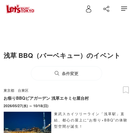
浅草 BBQ（バーベキュー）のイベント
条件変更
東京都
台東区
お祭りBBQビアガーデン 浅草エキミセ屋台村
2026/05/27(水) ～ 10/18(日)
東武スカイツリーライン「浅草駅」直
結、都心の屋上に“お祭り×BBQ”の体験
型空間が誕生！