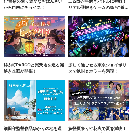
17種類の彩り豊かなおばんざい
三四郎が早解きバトルに挑戦！
から自由にチョイス！
リアル謎解きゲームの舞台"錦糸
町PARCO・楽天地"を巡る！
錦糸町PARCOと楽天地を巡る謎
涼しく過ごせる東京ジョイポリ
解き企画が開催！
スで絶叫＆ホラーを満喫！
細田守監督作品ゆかりの地を巡
妖怪夏祭りや花火で夏を満喫！