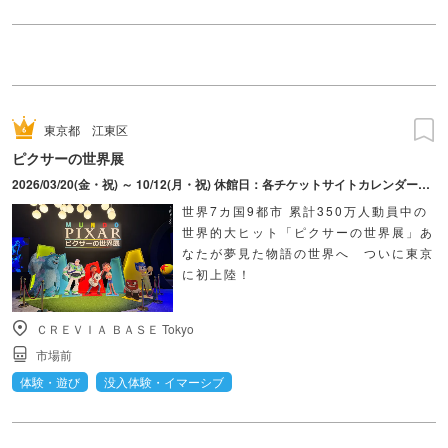
東京都
江東区
ピクサーの世界展
2026/03/20(金・祝) ～ 10/12(月・祝) 休館日：各チケットサイトカレンダーにてご確認ください。
世界7カ国9都市 累計350万人動員中の
世界的大ヒット「ピクサーの世界展」あ
なたが夢見た物語の世界へ ついに東京
に初上陸！
ＣＲＥＶＩＡ ＢＡＳＥ Tokyo
市場前
体験・遊び
没入体験・イマーシブ