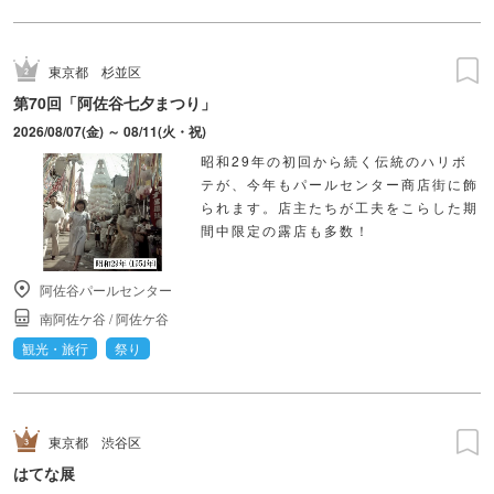
東京都
杉並区
第70回「阿佐谷七夕まつり」
2026/08/07(金) ～ 08/11(火・祝)
昭和29年の初回から続く伝統のハリボ
テが、今年もパールセンター商店街に飾
られます。店主たちが工夫をこらした期
間中限定の露店も多数！
阿佐谷パールセンター
南阿佐ケ谷
/
阿佐ケ谷
観光・旅行
祭り
東京都
渋谷区
はてな展