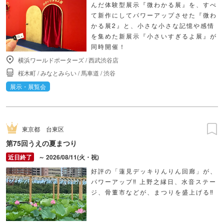
んだ体験型展示『微わかる展』を、すべ
て新作にしてパワーアップさせた『微わ
かる展2』と、小さな小さな記憶や感情
を集めた新展示『小さいすぎるよ展』が
同時開催！
横浜ワールドポーターズ
/
西武渋谷店
桜木町
/
みなとみらい
/
馬車道
/
渋谷
展示・展覧会
東京都
台東区
第75回うえの夏まつり
～ 2026/08/11(火・祝)
好評の「蓮見デッキりんりん回廊」が、
パワーアップ‼ 上野之縁日、水音ステー
ジ、骨董市などが、まつりを盛上げる‼