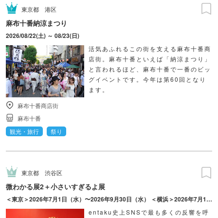
東京都
港区
麻布十番納涼まつり
2026/08/22(土) ～ 08/23(日)
活気あふれるこの街を支える麻布十番商
店街。麻布十番といえば「納涼まつり」
と言われるほど、麻布十番で一番のビッ
グイベントです。今年は第60回となり
ます。
麻布十番商店街
麻布十番
観光・旅行
祭り
東京都
渋谷区
微わかる展2＋小さいすぎるよ展
＜東京＞2026年7月1日（水）〜2026年9月30日（水） ＜横浜＞2026年7月17日（金）〜2026年10月18日（日）
entaku史上SNSで最も多くの反響を呼