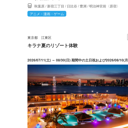
秋葉原
/
新宿三丁目
/
日比谷
/
豊洲
/
明治神宮前〈原宿〉
アニメ・漫画・ゲーム
東京都
江東区
キラナ夏のリゾート体験