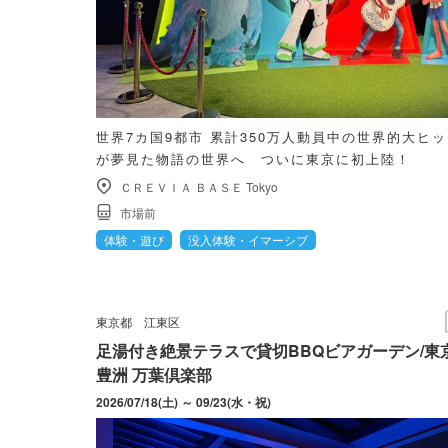
世界7カ国9都市 累計350万人動員中の世界的大ヒ
が夢見た物語の世界へ ついに東京に初上陸！
ＣＲＥＶＩＡ ＢＡＳＥ Tokyo
市場前
体験・遊び
没入体験・イマーシブ
東京都
江東区
足湯付き絶景テラスで貸切BBQビアガーデン/東
豊洲 万葉倶楽部
2026/07/18(土) ～ 09/23(水・祝)