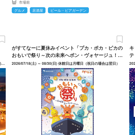
市場前
グルメ
居酒屋
ビール・ビアガーデン
がすてなーに夏休みイベント「プカ・ポカ・ピカの
キ
おもいで祭り～次の未来へボン・ヴォヤージュ！
テ
～」
2026/07/11(土) ～ 08/30(日) 期間中の土日祝および2026/08/10(月)～2026/08/16(日)
2026/07/18(土) ～ 08/30(日) 休館日は月曜日（祝日の場合は翌日）
20