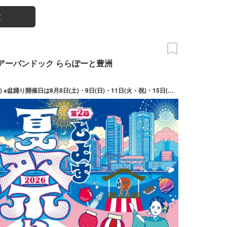
末
in アーバンドック ららぽーと豊洲
(土)・9日(日)・11日(火・祝)・15日(土)・16日(日)のみ。 ※縁日およびキッチンカーについては期間中の全日程営業予定。 ※開催コンテンツは日によって異なります。