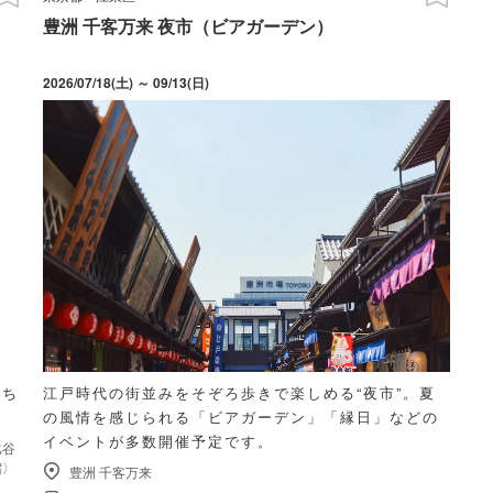
豊洲 千客万来 夜市（ビアガーデン）
2026/07/18(土) ～ 09/13(日)
たち
江戸時代の街並みをそぞろ歩きで楽しめる“夜市”。夏
の風情を感じられる「ビアガーデン」「縁日」などの
イベントが多数開催予定です。
比谷
宿〉
豊洲 千客万来