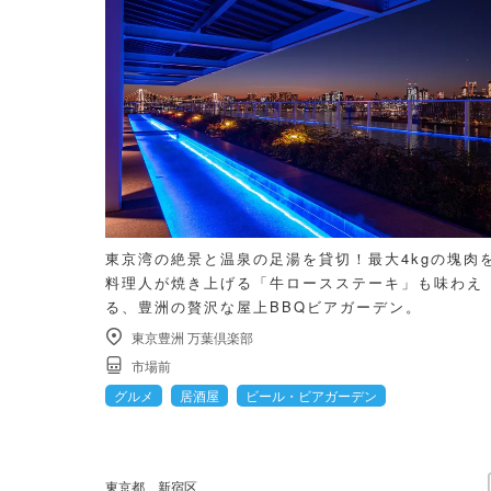
東京湾の絶景と温泉の足湯を貸切！最大4kgの塊肉
料理人が焼き上げる「牛ロースステーキ」も味わえ
る、豊洲の贅沢な屋上BBQビアガーデン。
東京豊洲 万葉倶楽部
市場前
グルメ
居酒屋
ビール・ビアガーデン
東京都
新宿区