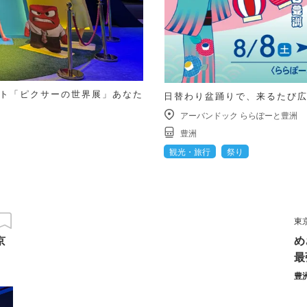
ット「ピクサーの世界展」あなた
日替わり盆踊りで、来るたび
アーバンドック ららぽーと豊洲
豊洲
観光・旅行
祭り
東
京
め
最