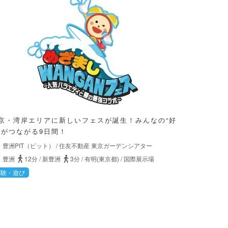
京・湾岸エリアに新しいフェスが誕生！みんなの“好
”がつながる9日間！
豊洲PIT（ピット）
/
住友不動産 東京ガーデンシアター
豊洲
12分
/
新豊洲
3分
/
有明(東京都)
/
国際展示場
体験・遊び