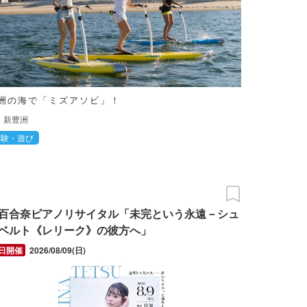
洲の海で「ミズアソビ」！
新豊洲
体験・遊び
百合奈ピアノリサイタル「未完という永遠－シュ
ベルト《レリーク》の彼方へ」
2026/08/09(日)