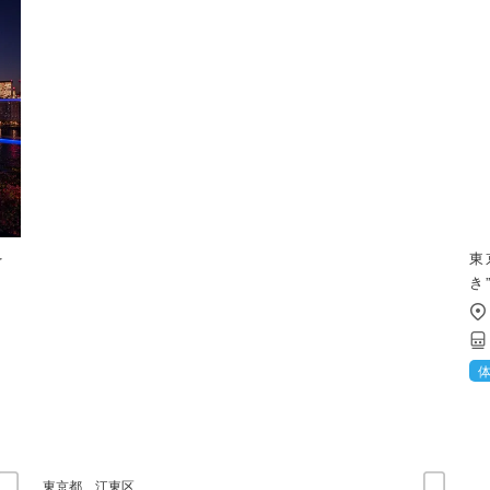
を
東
き
東京都
江東区