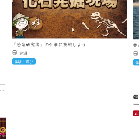
「恐竜研究者」の仕事に挑戦しよう
豊
豊洲
体験・遊び
鐵
ー