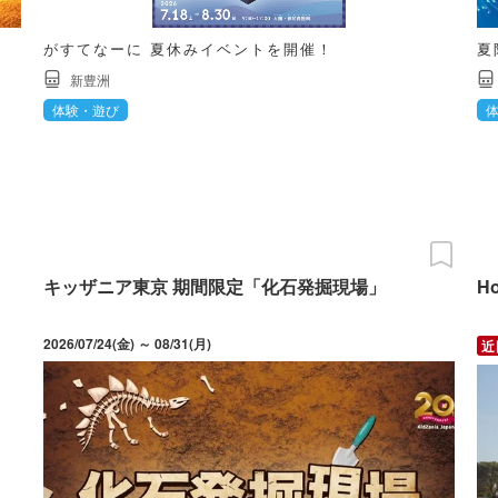
ト
がすてなーに 夏休みイベントを開催！
夏
新豊洲
体験・遊び
キッザニア東京 期間限定「化石発掘現場」
H
2026/07/24(金) ～ 08/31(月)