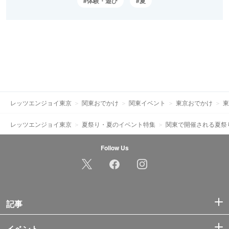
体験・遊び
夏
レッツエンジョイ東京
関東おでかけ
関東イベント
東京おでかけ
東
レッツエンジョイ東京
夏祭り・夏のイベント特集
関東で開催される夏祭
Follow Us
記事
イベント