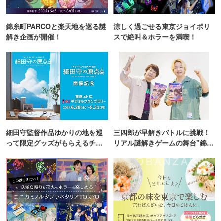
錦糸町PARCOと楽天地を巡る謎
涼しく過ごせる東京ジョイポリ
解き企画が開催！
スで絶叫＆ホラーを満喫！
細田守監督作品ゆかりの地を巡
三四郎が早解きバトルに挑戦！
って限定グッズがもらえるチャ
リアル謎解きゲームの舞台"錦糸
ンス！
町PARCO・楽天地"を巡る！