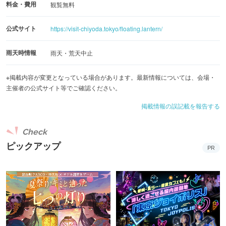
料金・費用
観覧無料
ふれる公園や、科学技術館・東京国立近代美術館・国立公
文書館といった文化施設があり、灯ろう流しの前にひんや
公式サイト
https://visit-chiyoda.tokyo/floating.lantern/
りとした館内で静かで知的なひとときを過ごすことができ
ます。
雨天時情報
雨天・荒天中止
※内容の詳細は公式サイトをご確認ください。
※掲載内容が変更となっている場合があります。最新情報については、会場・
主催者の公式サイト等でご確認ください。
掲載情報の誤記載を報告する
Check
ピックアップ
PR