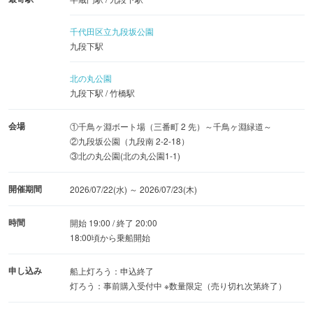
行い、国内外から訪れる来訪者に安心してお楽しみいただ
ける環境を整えます。地域の若い世代が観光振興に携わる
千代田区立九段坂公園
九段下駅
ことで、地域文化の継承と国際交流の促進にも寄与しま
す。
北の丸公園
参加校：神田外語学院、共立女子大学、二松学舎大学
九段下駅 / 竹橋駅
■夏の風物詩「皇居千鳥ヶ淵 灯ろう流し」を存分に味わう
会場
①千鳥ヶ淵ボート場（三番町 2 先）～千鳥ヶ淵緑道～
②九段坂公園（九段南 2-2-18）
楽しみ方
③北の丸公園(北の丸公園1-1)
～夕涼みスポットやカフェ＆バー・蕎麦店、隠れ家バーな
ど、夏の夜を彩るひととき～
開催期間
2026/07/22(水) ～ 2026/07/23(木)
灯ろう流しの前後には、こだわりのクラフトビールやワイ
時間
ンも味わえるカフェ＆バー、絵本に囲まれた大人の隠れ家
開始 19:00 / 終了 20:00
18:00頃から乗船開始
バー、夏に評判の冷たい蕎麦を楽しめる蕎麦店など、地域
に親しまれてきた名店で夏の味覚を堪能できます。鑑賞前
申し込み
船上灯ろう：申込終了
の腹ごしらえにも、幻想的な情景を眺めた後の余韻を味わ
灯ろう：事前購入受付中 ※数量限定（売り切れ次第終了）
うひとときにもぴったりです。北の丸公園エリアには緑あ