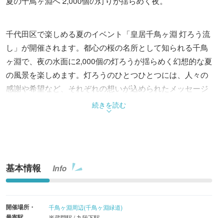
夏の千鳥ヶ淵へ 2,000個の灯りが揺らめく夜。
千代田区で楽しめる夏のイベント「皇居千鳥ヶ淵 灯ろう流
し」が開催されます。都心の桜の名所として知られる千鳥
ヶ淵で、夜の水面に2,000個の灯ろうが揺らめく幻想的な夏
の風景を楽しめます。灯ろうのひとつひとつには、人々の
感謝や希望など、それぞれの想いが込められたメッセージ
が記されており、その荘厳な風景はまるで物語のワンシー
続きを読む
ンのような美しさです。この幻想的な風景を眺めに、千鳥
ヶ淵を訪れてみてはいかがでしょうか。
＜近隣の学生たちがインバウンド対応をサポート＞
基本情報
Info
本イベントでは、近隣の大学・専門学校に通う学生がボラ
ンティアスタッフとして参加します。1日あたり約30名の
学生が会場に立ち、多言語での会場アナウンスや訪日外国
開催場所・
千鳥ヶ淵周辺(千鳥ヶ淵緑道)
人観光客への道案内、灯ろう流しの楽しみ方の説明などを
最寄駅
半蔵門駅 / 九段下駅