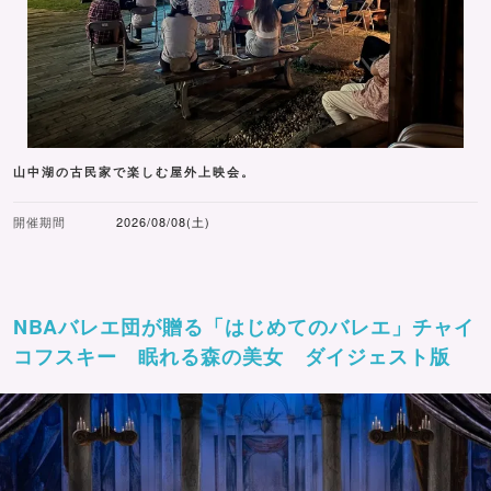
山中湖の古民家で楽しむ屋外上映会。
開催期間
2026/08/08(土)
NBAバレエ団が贈る「はじめてのバレエ」チャイ
コフスキー 眠れる森の美女 ダイジェスト版