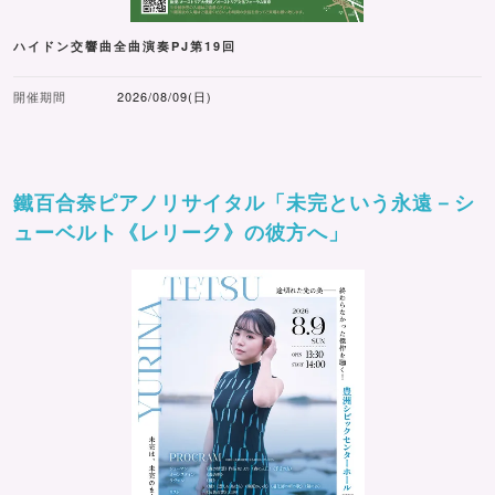
ハイドン交響曲全曲演奏PJ第19回
開催期間
2026/08/09(日)
鐵百合奈ピアノリサイタル「未完という永遠－シ
ューベルト《レリーク》の彼方へ」