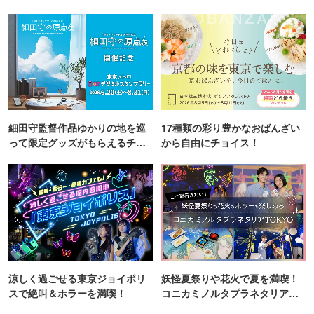
細田守監督作品ゆかりの地を巡
17種類の彩り豊かなおばんざい
って限定グッズがもらえるチャ
から自由にチョイス！
ンス！
涼しく過ごせる東京ジョイポリ
妖怪夏祭りや花火で夏を満喫！
スで絶叫＆ホラーを満喫！
コニカミノルタプラネタリア
TOKYO