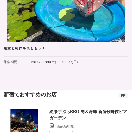
鑑賞と制作を楽しもう！
開催期間
2026/08/08(土) ～ 08/09(日)
新宿でおすすめのお店
PR
絶景手ぶらBBQ 肉＆海鮮 新宿歌舞伎ビア
ガーデン
西武新宿駅