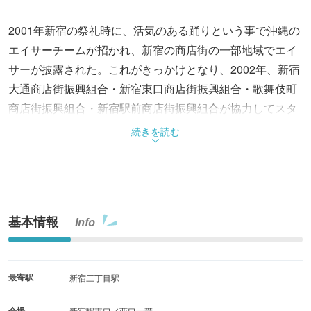
2001年新宿の祭礼時に、活気のある踊りという事で沖縄の
エイサーチームが招かれ、新宿の商店街の一部地域でエイ
サーが披露された。これがきっかけとなり、2002年、新宿
大通商店街振興組合・新宿東口商店街振興組合・歌舞伎町
商店街振興組合・新宿駅前商店街振興組合が協力してスタ
ートしたイベント。沖縄をはじめ数多くのエイサーチーム
続きを読む
が出場し、各会場で演武を披露する。
基本情報
Info
最寄駅
新宿三丁目駅
会場
新宿駅東口／西口一帯