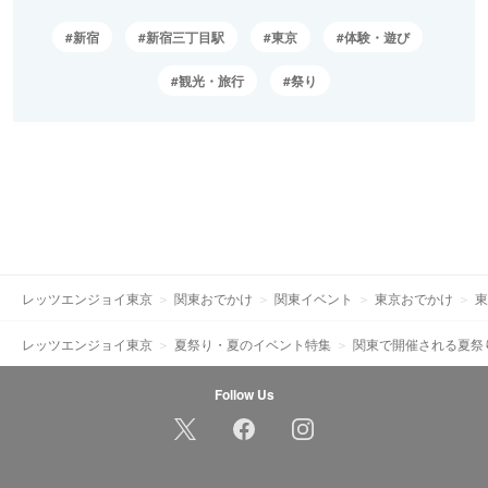
新宿
新宿三丁目駅
東京
体験・遊び
観光・旅行
祭り
レッツエンジョイ東京
関東おでかけ
関東イベント
東京おでかけ
東
レッツエンジョイ東京
夏祭り・夏のイベント特集
関東で開催される夏祭
Follow Us