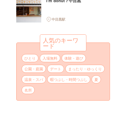
I'm donut？中目黒
中目黒駅
人気のキーワ
ード
ひとり
入場無料
体験・遊び
公園・庭園
デート
まったり・ゆっくり
温泉・スパ
暇つぶし・時間つぶし
夏
名所