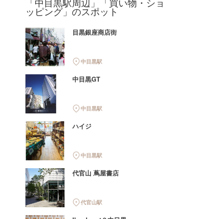
「中目黒駅周辺」「買い物・ショ
ッピング」のスポット
目黒銀座商店街
中目黒駅
中目黒GT
中目黒駅
ハイジ
中目黒駅
代官山 蔦屋書店
代官山駅