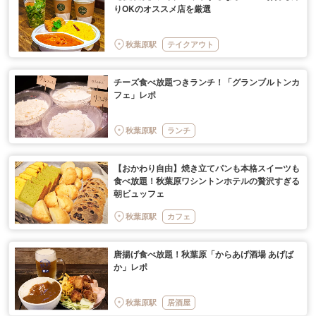
りOKのオススメ店を厳選
秋葉原駅
テイクアウト
チーズ食べ放題つきランチ！「グランブルトンカ
フェ」レポ
秋葉原駅
ランチ
【おかわり自由】焼き立てパンも本格スイーツも
食べ放題！秋葉原ワシントンホテルの贅沢すぎる
朝ビュッフェ
秋葉原駅
カフェ
唐揚げ食べ放題！秋葉原「からあげ酒場 あげば
か」レポ
秋葉原駅
居酒屋