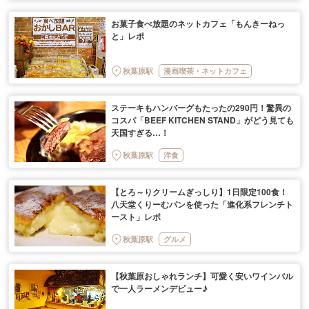
お菓子食べ放題のネットカフェ「もんきーねっ
と」レポ
秋葉原駅
漫画喫茶・ネットカフェ
ステーキもハンバーグもたったの290円！驚異の
コスパ「BEEF KITCHEN STAND」がどう見ても
天国すぎる…！
秋葉原駅
洋食
【とろ～りクリームぎっしり】1日限定100食！
八天堂くりーむパンを使った「進化系フレンチト
ースト」レポ
秋葉原駅
グルメ
【秋葉原おしゃれランチ】可愛く安いワインバル
で一人ラーメンデビュー♪