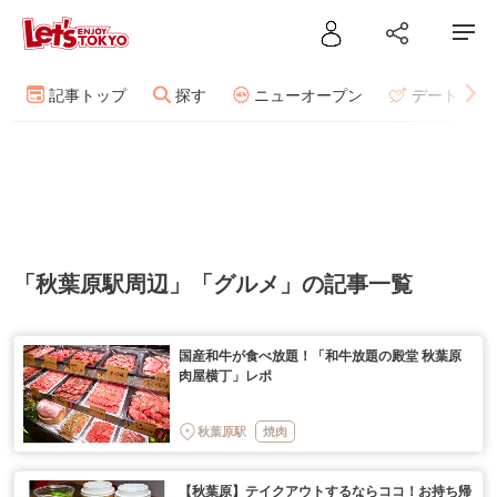
記事トップ
探す
ニューオープン
デート
「秋葉原駅周辺」「グルメ」の記事一覧
国産和牛が食べ放題！「和牛放題の殿堂 秋葉原
肉屋横丁」レポ
秋葉原駅
焼肉
【秋葉原】テイクアウトするならココ！お持ち帰