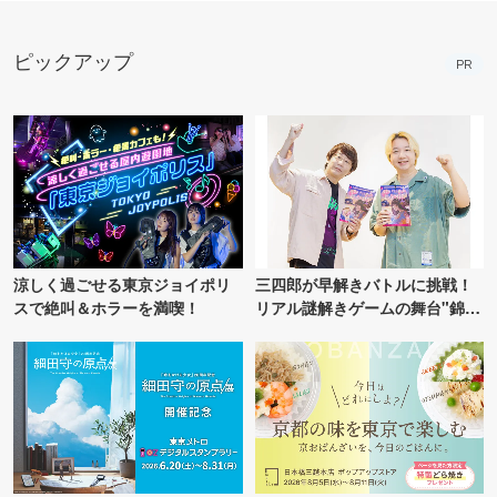
ピックアップ
PR
涼しく過ごせる東京ジョイポリ
三四郎が早解きバトルに挑戦！
スで絶叫＆ホラーを満喫！
リアル謎解きゲームの舞台"錦糸
町PARCO・楽天地"を巡る！