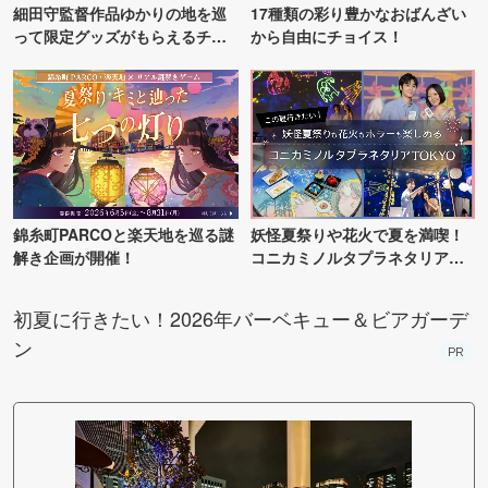
細田守監督作品ゆかりの地を巡
17種類の彩り豊かなおばんざい
って限定グッズがもらえるチャ
から自由にチョイス！
ンス！
錦糸町PARCOと楽天地を巡る謎
妖怪夏祭りや花火で夏を満喫！
解き企画が開催！
コニカミノルタプラネタリア
TOKYO
初夏に行きたい！2026年バーベキュー＆ビアガーデ
ン
PR