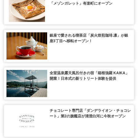
「メゾンガレット」有楽町にオープン
銀座で愛される喫茶店「炭火焙煎珈琲.凛」が銀
座3丁目へ移転オープン！
全室温泉露天風呂付きの宿「箱根強羅 KAIKA」
開業！日本式の新リトリート体験を提供
チョコレート専門店「ダンデライオン・チョコレ
ート」第2の旗艦店が清澄白河に今秋オープン