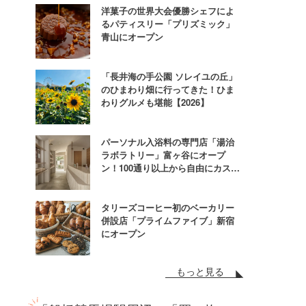
洋菓子の世界大会優勝シェフによ
るパティスリー「プリズミック」
青山にオープン
「長井海の手公園 ソレイユの丘」
のひまわり畑に行ってきた！ひま
わりグルメも堪能【2026】
パーソナル入浴料の専門店「湯治
ラボラトリー」富ヶ谷にオープ
ン！100通り以上から自由にカスタ
ム
タリーズコーヒー初のベーカリー
併設店「プライムファイブ」新宿
にオープン
もっと見る