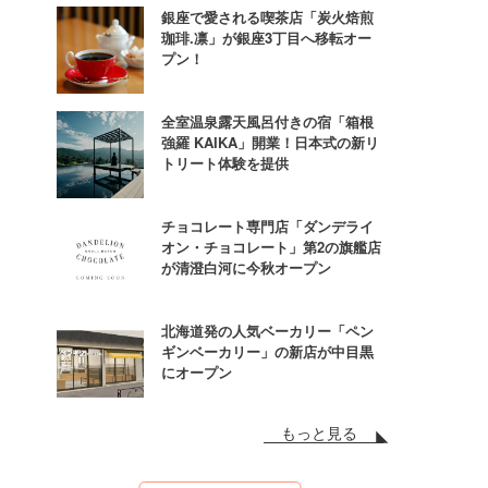
銀座で愛される喫茶店「炭火焙煎
珈琲.凛」が銀座3丁目へ移転オー
プン！
全室温泉露天風呂付きの宿「箱根
強羅 KAIKA」開業！日本式の新リ
トリート体験を提供
チョコレート専門店「ダンデライ
オン・チョコレート」第2の旗艦店
が清澄白河に今秋オープン
北海道発の人気ベーカリー「ペン
ギンベーカリー」の新店が中目黒
にオープン
もっと見る