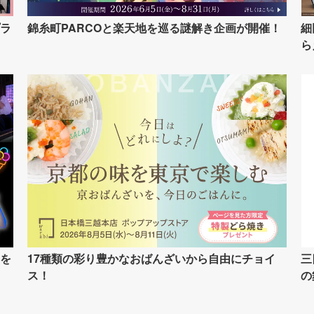
ラ
錦糸町PARCOと楽天地を巡る謎解き企画が開催！
細
ら
を
17種類の彩り豊かなおばんざいから自由にチョイ
三
ス！
の