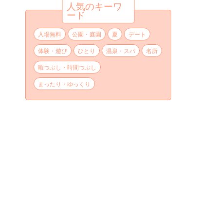
人気のキーワ
ード
入場無料
公園・庭園
夏
デート
体験・遊び
ひとり
温泉・スパ
名所
暇つぶし・時間つぶし
まったり・ゆっくり