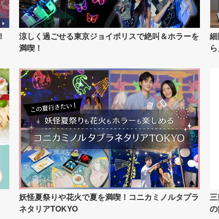
！
涼しく過ごせる東京ジョイポリスで絶叫＆ホラーを
細
満喫！
ら
イ
妖怪夏祭りや花火で夏を満喫！コニカミノルタプラ
三
ネタリアTOKYO
の