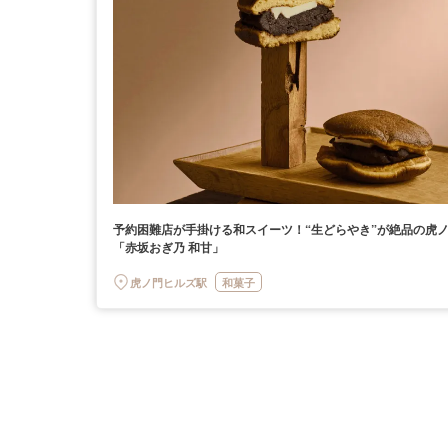
予約困難店が手掛ける和スイーツ！“生どらやき”が絶品の虎
「赤坂おぎ乃 和甘」
虎ノ門ヒルズ駅
和菓子