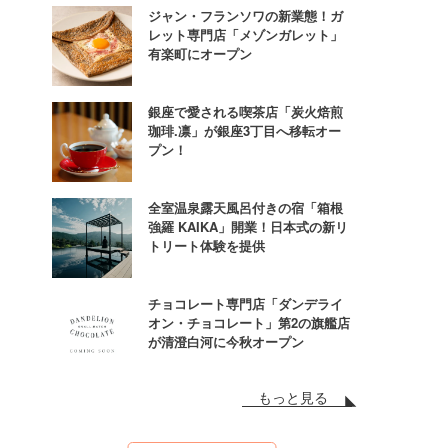
ジャン・フランソワの新業態！ガ
レット専門店「メゾンガレット」
有楽町にオープン
銀座で愛される喫茶店「炭火焙煎
珈琲.凛」が銀座3丁目へ移転オー
プン！
全室温泉露天風呂付きの宿「箱根
強羅 KAIKA」開業！日本式の新リ
トリート体験を提供
チョコレート専門店「ダンデライ
オン・チョコレート」第2の旗艦店
が清澄白河に今秋オープン
もっと見る