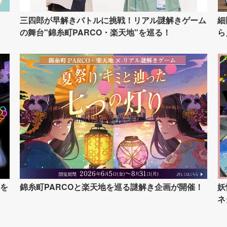
イ
三四郎が早解きバトルに挑戦！リアル謎解きゲーム
細
の舞台"錦糸町PARCO・楽天地"を巡る！
ら
を
錦糸町PARCOと楽天地を巡る謎解き企画が開催！
妖
ネ