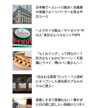
日本橋で一人レトロ散歩！名建築
や老舗フルーツパーラーを巡る半
日コース
一人でサイゼ飲み！サイゼリヤ“中
の人”直伝せんべろセットTOP5
「ちくわドッグ」って何なの！？
巨大なちくわがビヨーーン！不思
議にウマイ、噂のパン屋さんへ！
“泊まれる茶室”だって！？人形町
にオープンした進化系カプセルホ
テルに潜入！
昼寝しすぎて夜寝れない！寝すぎ
た日の夜に試したい快眠のコツ6つ