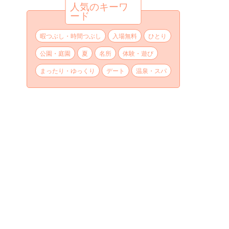
人気のキーワ
ード
暇つぶし・時間つぶし
入場無料
ひとり
公園・庭園
夏
名所
体験・遊び
まったり・ゆっくり
デート
温泉・スパ