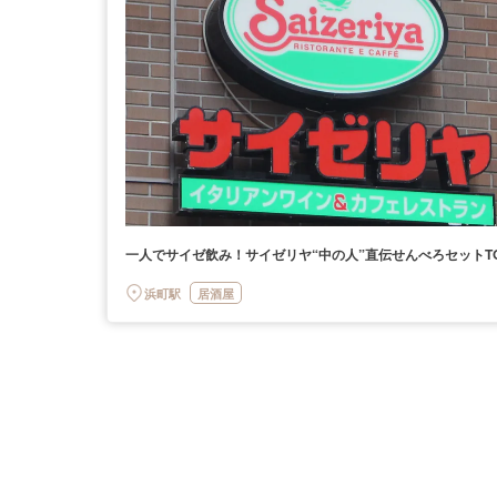
一人でサイゼ飲み！サイゼリヤ“中の人”直伝せんべろセットTO
浜町駅
居酒屋