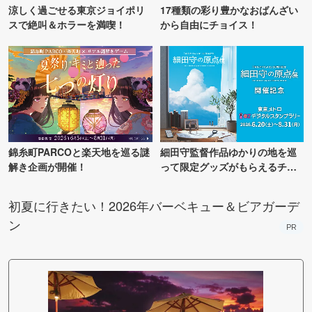
涼しく過ごせる東京ジョイポリ
17種類の彩り豊かなおばんざい
スで絶叫＆ホラーを満喫！
から自由にチョイス！
錦糸町PARCOと楽天地を巡る謎
細田守監督作品ゆかりの地を巡
解き企画が開催！
って限定グッズがもらえるチャ
ンス！
初夏に行きたい！2026年バーベキュー＆ビアガーデ
ン
PR