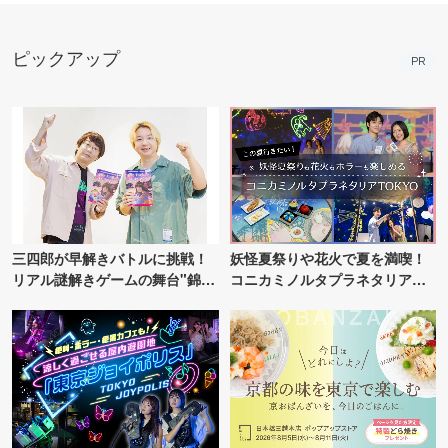
ピックアップ
PR
三四郎が早解きバトルに挑戦！
妖怪夏祭りや花火で夏を満喫！
リアル謎解きゲームの舞台"錦糸
コニカミノルタプラネタリア
町PARCO・楽天地"を巡る！
TOKYO