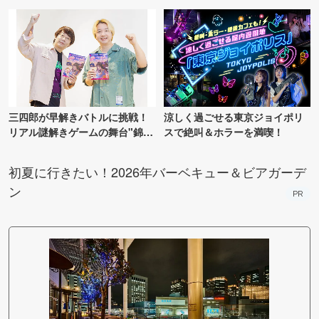
ンス！
三四郎が早解きバトルに挑戦！
涼しく過ごせる東京ジョイポリ
リアル謎解きゲームの舞台"錦糸
スで絶叫＆ホラーを満喫！
町PARCO・楽天地"を巡る！
初夏に行きたい！2026年バーベキュー＆ビアガーデ
ン
PR