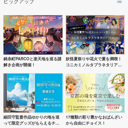
ピックアップ
PR
錦糸町PARCOと楽天地を巡る謎
妖怪夏祭りや花火で夏を満喫！
解き企画が開催！
コニカミノルタプラネタリア
TOKYO
細田守監督作品ゆかりの地を巡
17種類の彩り豊かなおばんざい
って限定グッズがもらえるチャ
から自由にチョイス！