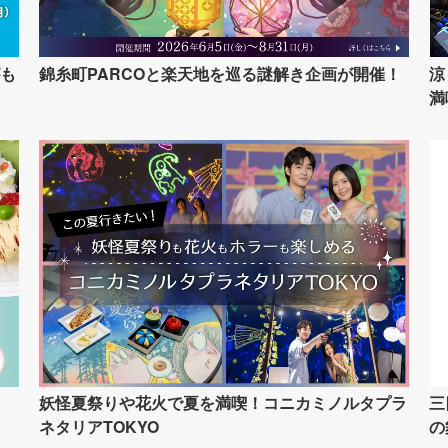
も
錦糸町PARCOと楽天地を巡る謎解き企画が開催！
涼
満
イ
妖怪夏祭りや花火で夏を満喫！コニカミノルタプラ
三
ネタリアTOKYO
の