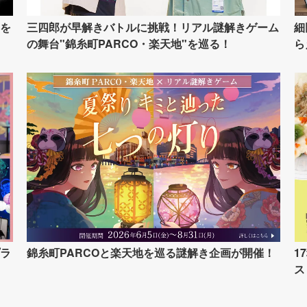
を
三四郎が早解きバトルに挑戦！リアル謎解きゲーム
細
の舞台"錦糸町PARCO・楽天地"を巡る！
ら
ラ
錦糸町PARCOと楽天地を巡る謎解き企画が開催！
1
ス