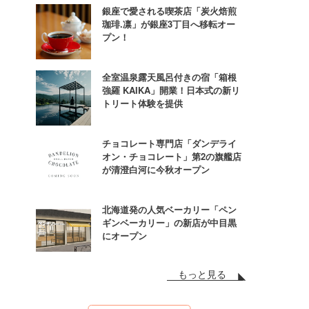
銀座で愛される喫茶店「炭火焙煎
珈琲.凛」が銀座3丁目へ移転オー
プン！
全室温泉露天風呂付きの宿「箱根
強羅 KAIKA」開業！日本式の新リ
トリート体験を提供
チョコレート専門店「ダンデライ
オン・チョコレート」第2の旗艦店
が清澄白河に今秋オープン
北海道発の人気ベーカリー「ペン
ギンベーカリー」の新店が中目黒
にオープン
もっと見る