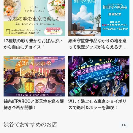
17種類の彩り豊かなおばんざい
細田守監督作品ゆかりの地を巡
から自由にチョイス！
って限定グッズがもらえるチャ
ンス！
錦糸町PARCOと楽天地を巡る謎
涼しく過ごせる東京ジョイポリ
解き企画が開催！
スで絶叫＆ホラーを満喫！
渋谷でおすすめのお店
PR