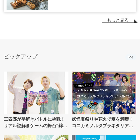
もっと見る
ピックアップ
PR
三四郎が早解きバトルに挑戦！
妖怪夏祭りや花火で夏を満喫！
リアル謎解きゲームの舞台"錦糸
コニカミノルタプラネタリア
町PARCO・楽天地"を巡る！
TOKYO