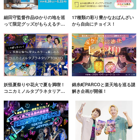
細田守監督作品ゆかりの地を巡
17種類の彩り豊かなおばんざい
って限定グッズがもらえるチャ
から自由にチョイス！
ンス！
妖怪夏祭りや花火で夏を満喫！
錦糸町PARCOと楽天地を巡る謎
コニカミノルタプラネタリア
解き企画が開催！
TOKYO