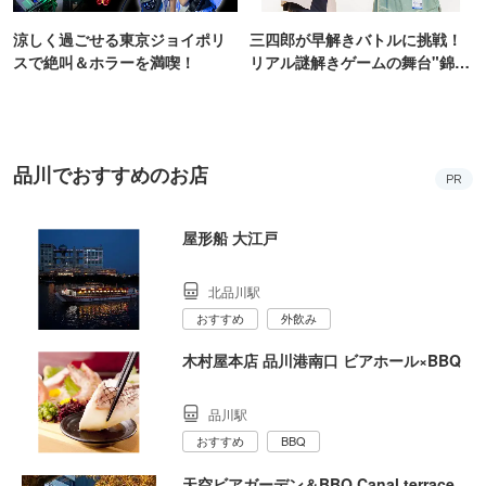
涼しく過ごせる東京ジョイポリ
三四郎が早解きバトルに挑戦！
スで絶叫＆ホラーを満喫！
リアル謎解きゲームの舞台"錦糸
町PARCO・楽天地"を巡る！
品川でおすすめのお店
PR
屋形船 大江戸
北品川駅
おすすめ
外飲み
木村屋本店 品川港南口 ビアホール×BBQ
品川駅
おすすめ
BBQ
天空ビアガーデン＆BBQ Canal terrace