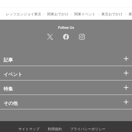
レッツエンジョイ東京
関東おでかけ
関東イベント
東京おでかけ
東
Follow Us
記事
イベント
特集
その他
サイトマップ
利用規約
プライバシーポリシー