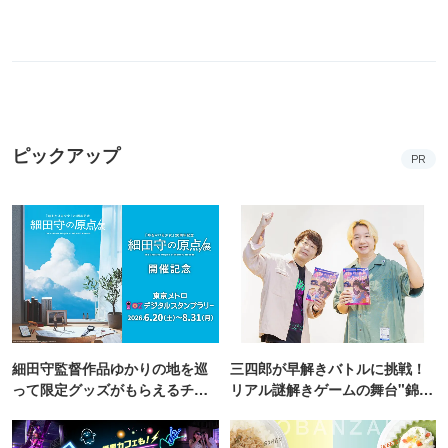
ピックアップ
PR
細田守監督作品ゆかりの地を巡
三四郎が早解きバトルに挑戦！
って限定グッズがもらえるチャ
リアル謎解きゲームの舞台"錦糸
ンス！
町PARCO・楽天地"を巡る！