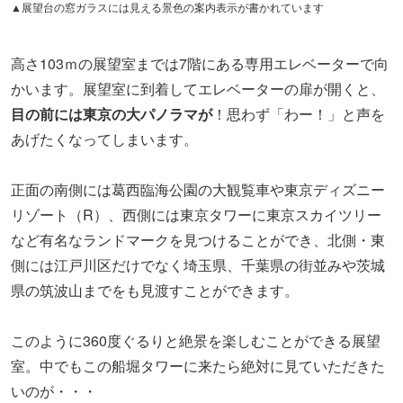
▲展望台の窓ガラスには見える景色の案内表示が書かれています
高さ103ｍの展望室までは7階にある専用エレベーターで向
かいます。展望室に到着してエレベーターの扉が開くと、
目の前には東京の大パノラマが
！思わず「わー！」と声を
あげたくなってしまいます。
正面の南側には葛西臨海公園の大観覧車や東京ディズニー
リゾート（R）、西側には東京タワーに東京スカイツリー
など有名なランドマークを見つけることができ、北側・東
側には江戸川区だけでなく埼玉県、千葉県の街並みや茨城
県の筑波山までをも見渡すことができます。
このように360度ぐるりと絶景を楽しむことができる展望
室。中でもこの船堀タワーに来たら絶対に見ていただきた
いのが・・・