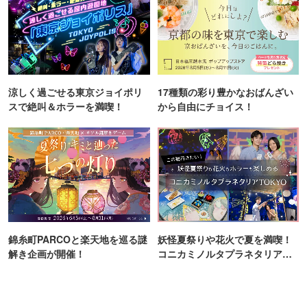
涼しく過ごせる東京ジョイポリ
17種類の彩り豊かなおばんざい
スで絶叫＆ホラーを満喫！
から自由にチョイス！
錦糸町PARCOと楽天地を巡る謎
妖怪夏祭りや花火で夏を満喫！
解き企画が開催！
コニカミノルタプラネタリア
TOKYO