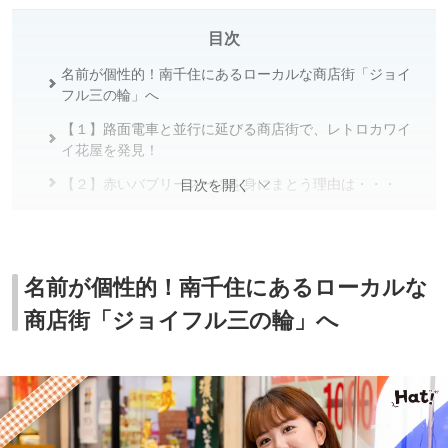
目次
名前が個性的！南千住にあるローカルな商店街「ジョイ
フル三の輪」へ
【１】路面電車と並行に延びる商店街で、レトロカワイ
イ花屋を発見！
【２】赤いバブリースーツを身にまとう理由は・・・
目次を開く
【３】80年続くレトロなパン屋に、レトロポップな銭湯
も！
【４】路地を覗いたり・・・隅々まで散策
名前が個性的！南千住にあるローカルな
散策後記
商店街「ジョイフル三の輪」へ