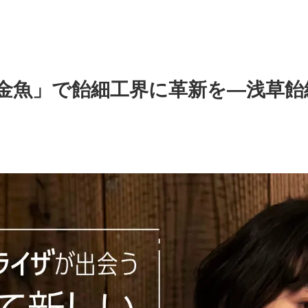
金魚」で飴細工界に革新を―浅草飴