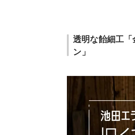
透明な飴細工「
ン」