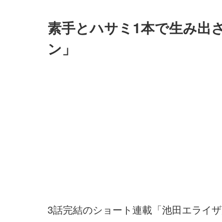
素手とハサミ1本で生み出
ン」
3話完結のショート連載「池田エライザが