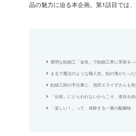
品の魅力に迫る本企画。第1話目では、
透明な飴細工「金魚」で飴細工界に革新を―
まるで魔法のような職人技。飴の塊がたった
飴細工師の手仕事に、池田エライザさんも初
「伝統」にとらわれないからこそ、進化を続
「楽しい！」って、体験する一番の醍醐味