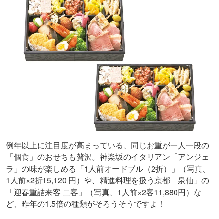
例年以上に注目度が高まっている、同じお重が一人一段の
「個食」のおせちも贅沢。神楽坂のイタリアン「アンジェ
ラ」の味が楽しめる「1人前オードブル（2折）」（写真、
1人前×2折15,120 円）や、精進料理を扱う京都「泉仙」の
「迎春重詰来客 二客」（写真、1人前×2客11,880円）な
ど、昨年の1.5倍の種類がそろうそうですよ！