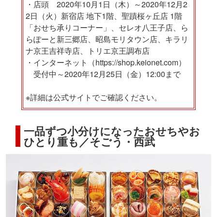
・店頭 2020年10月1日（木）～2020年12月2
2日（火）新宿店 地下1階、聖蹟桜ヶ丘店 1階
「おせち承りコーナー」、セレオ八王子店、ら
らぽーと新三郷店、昭島モリタウン店、キラリ
ナ京王吉祥寺店、トリエ京王調布店
・インターネット（https://shop.keionet.com）
受付中～2020年12月25日（金）12:00まで
※詳細は公式サイトでご確認ください。
一品ずつ小分けになったおせちやお
ひとり重も／そごう・西武