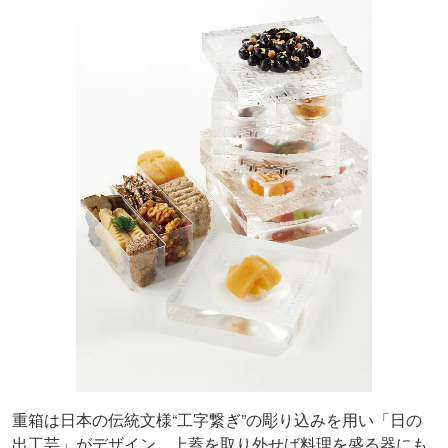
重箱は日本の伝統文様“工字繋ぎ”の彫り込みを用い「日の
出工芸」がデザイン。上蓋を取り外せば料理を盛る器にも