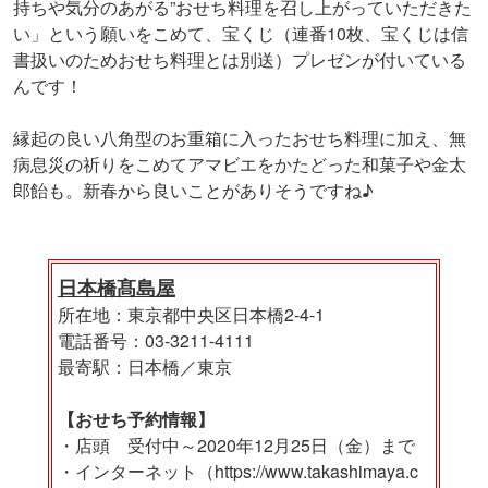
持ちや気分のあがる”おせち料理を召し上がっていただきた
い」という願いをこめて、宝くじ（連番10枚、宝くじは信
書扱いのためおせち料理とは別送）プレゼンが付いている
んです！
縁起の良い八角型のお重箱に入ったおせち料理に加え、無
病息災の祈りをこめてアマビエをかたどった和菓子や金太
郎飴も。新春から良いことがありそうですね♪
日本橋髙島屋
所在地：東京都中央区日本橋2-4-1
電話番号：03-3211-4111
最寄駅：日本橋／東京
【おせち予約情報】
・店頭 受付中～2020年12月25日（金）まで
・インターネット（https://www.takashimaya.c