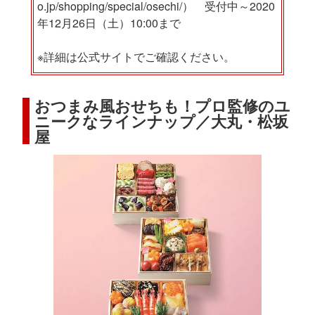
o.jp/shopping/special/osechi/） 受付中～2020
年12月26日（土）10:00まで
※詳細は公式サイトでご確認ください。
おつまみ風おせちも！プロ監修のユ
ニークなラインナップ／大丸・松坂
屋