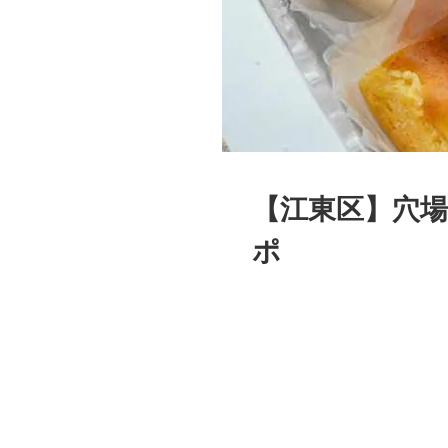
【江東区】穴
ポ