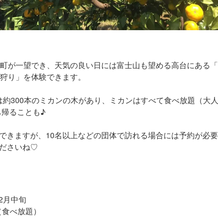
穂町が一望でき、天気の良い日には富士山も望める高台にある「
ン狩り」を体験できます。
には約300本のミカンの木があり、ミカンはすべて食べ放題（大人5
ち帰ることも♪
できますが、10名以上などの団体で訪れる場合には予約が必
ださいね♡
12月中旬
（食べ放題）