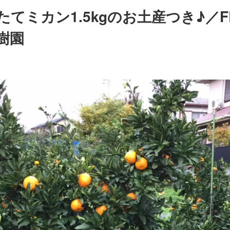
ミカン1.5kgのお土産つき♪／FRUI
果樹園