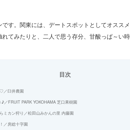
ンです。関東には、デートスポットとしてオススメ
触れてみたりと、二人で思う存分、甘酸っぱ～い時
目次
♡／臼井農園
FRUIT PARK YOKOHAMA 芝口果樹園
らミカン狩り／松田山みかんの里 内藤園
！／房総十字園