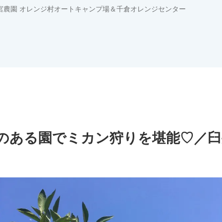
宮農園 オレンジ村オートキャンプ場＆千倉オレンジセンター
のある園でミカン狩りを堪能♡／臼