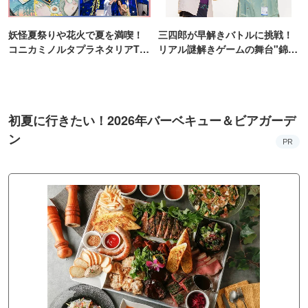
妖怪夏祭りや花火で夏を満喫！
三四郎が早解きバトルに挑戦！
コニカミノルタプラネタリアTO
リアル謎解きゲームの舞台"錦糸
KYO
町PARCO・楽天地"を巡る！
初夏に行きたい！2026年バーベキュー＆ビアガーデ
ン
PR