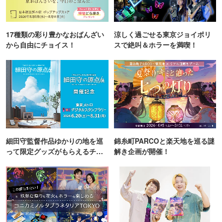
17種類の彩り豊かなおばんざい
涼しく過ごせる東京ジョイポリ
から自由にチョイス！
スで絶叫＆ホラーを満喫！
細田守監督作品ゆかりの地を巡
錦糸町PARCOと楽天地を巡る謎
って限定グッズがもらえるチャ
解き企画が開催！
ンス！