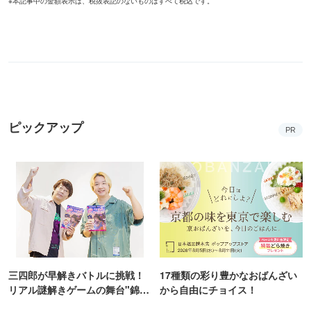
※本記事中の金額表示は、税抜表記のないものはすべて税込です。
ピックアップ
PR
三四郎が早解きバトルに挑戦！
17種類の彩り豊かなおばんざい
リアル謎解きゲームの舞台"錦糸
から自由にチョイス！
町PARCO・楽天地"を巡る！