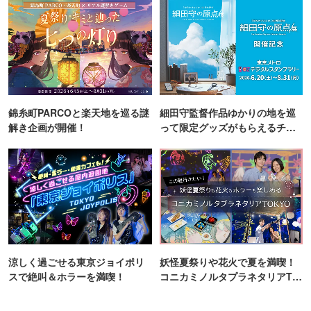
錦糸町PARCOと楽天地を巡る謎
細田守監督作品ゆかりの地を巡
解き企画が開催！
って限定グッズがもらえるチャ
ンス！
涼しく過ごせる東京ジョイポリ
妖怪夏祭りや花火で夏を満喫！
スで絶叫＆ホラーを満喫！
コニカミノルタプラネタリアTO
KYO