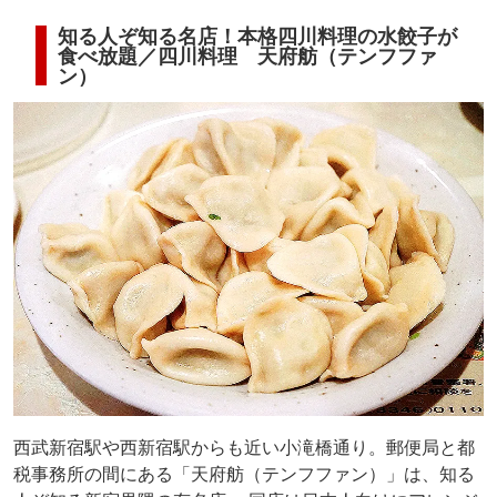
知る人ぞ知る名店！本格四川料理の水餃子が
食べ放題／四川料理 天府舫（テンフファ
ン）
西武新宿駅や西新宿駅からも近い小滝橋通り。郵便局と都
税事務所の間にある「天府舫（テンフファン）」は、知る