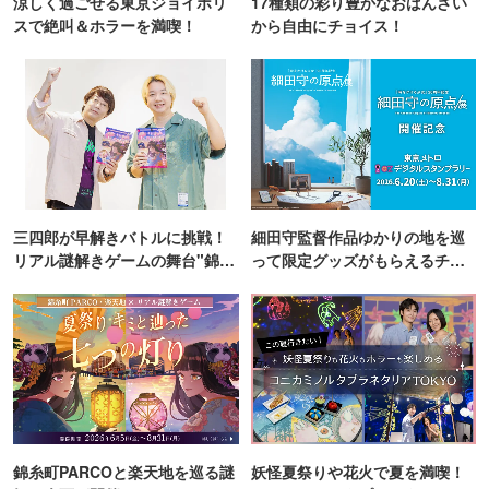
涼しく過ごせる東京ジョイポリ
17種類の彩り豊かなおばんざい
スで絶叫＆ホラーを満喫！
から自由にチョイス！
三四郎が早解きバトルに挑戦！
細田守監督作品ゆかりの地を巡
リアル謎解きゲームの舞台"錦糸
って限定グッズがもらえるチャ
町PARCO・楽天地"を巡る！
ンス！
錦糸町PARCOと楽天地を巡る謎
妖怪夏祭りや花火で夏を満喫！