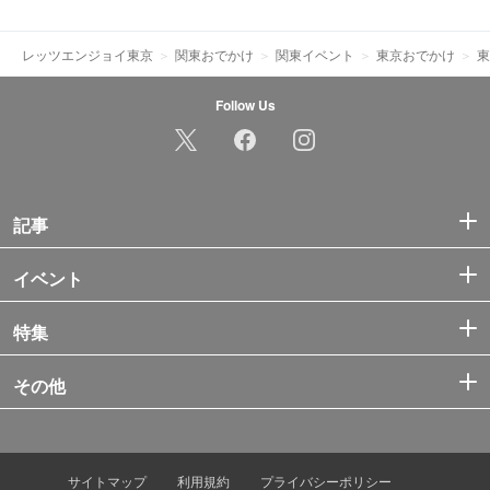
レッツエンジョイ東京
関東おでかけ
関東イベント
東京おでかけ
東
Follow Us
記事
イベント
特集
その他
サイトマップ
利用規約
プライバシーポリシー