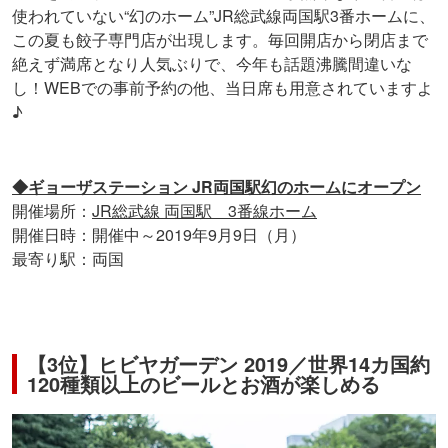
使われていない“幻のホーム”JR総武線両国駅3番ホームに、
この夏も餃子専門店が出現します。毎回開店から閉店まで
絶えず満席となり人気ぶりで、今年も話題沸騰間違いな
し！WEBでの事前予約の他、当日席も用意されていますよ
♪
◆ギョーザステーション JR両国駅幻のホームにオープン
開催場所：
JR総武線 両国駅 3番線ホーム
開催日時：開催中～2019年9月9日（月）
最寄り駅：両国
【3位】ヒビヤガーデン 2019／世界14カ国約
120種類以上のビールとお酒が楽しめる