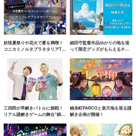
妖怪夏祭りや花火で夏を満喫！
細田守監督作品ゆかりの地を巡
コニカミノルタプラネタリアTO
って限定グッズがもらえるチャ
KYO
ンス！
三四郎が早解きバトルに挑戦！
錦糸町PARCOと楽天地を巡る謎
リアル謎解きゲームの舞台"錦糸
解き企画が開催！
町PARCO・楽天地"を巡る！