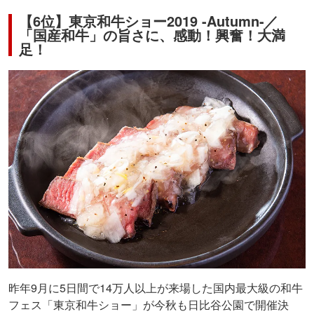
【6位】東京和牛ショー2019 -Autumn-／
「国産和牛」の旨さに、感動！興奮！大満
足！
昨年9月に5日間で14万人以上が来場した国内最大級の和牛
フェス「東京和牛ショー」が今秋も日比谷公園で開催決