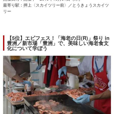
最寄り駅：押上〈スカイツリー前〉／とうきょうスカイツ
リー
【5位】エビフェス！「海老の日(R)」祭り in
豊洲／新市場「豊洲」で、美味しい海老食文
化について学ぼう