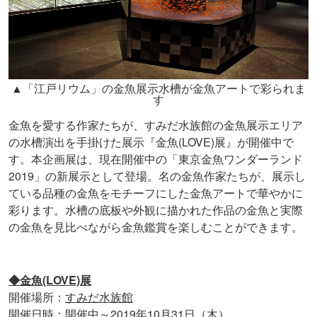
▲「江戸リウム」の金魚展示水槽が金魚アートで彩られま
す
金魚を愛する作家たちが、すみだ水族館の金魚展示エリア
の水槽演出を手掛けた展示『金魚(LOVE)展』が開催中で
す。本企画展は、現在開催中の「東京金魚ワンダーランド
2019」の新展示として登場。名の金魚作家たちが、展示し
ている品種の金魚をモチーフにした金魚アートで華やかに
彩ります。水槽の底板や外観に描かれた作品の金魚と実際
の金魚を見比べながら金魚鑑賞を楽しむことができます。
◆金魚(LOVE)展
開催場所：
すみだ水族館
開催日時：開催中～2019年10月31日（木）