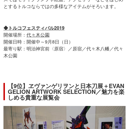
とするトルコならではの多様なアイテムがそろいます。
◆トルコフェスティバル2019
開催場所：
代々木公園
開催日時：開催中～9月8日（日）
最寄り駅：明治神宮前〈原宿〉／原宿／代々木八幡／代々
木公園
【9位】ヱヴァンゲリヲンと日本刀展＋EVAN
GELION ARTWORK SELECTION／魅力を楽
しめる貴重な展覧会