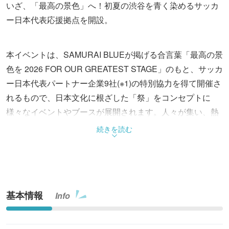
いざ、「最高の景色」へ！初夏の渋谷を青く染めるサッカ
ー日本代表応援拠点を開設。
本イベントは、SAMURAI BLUEが掲げる合言葉「最高の景
色を 2026 FOR OUR GREATEST STAGE」のもと、サッカ
ー日本代表パートナー企業9社(※1)の特別協力を得て開催さ
れるもので、日本文化に根ざした「祭」をコンセプトに
様々なイベントやブースが展開されます。人々が集い、熱
気を分かち合うことで、同期間に世界との戦いに挑む
続きを読む
SAMURAI BLUEへの応援の輪を広げていく企画です。
4階屋上の芝生ひろばには、SAMURAI BLUEのチームカラ
ーである青色の「応援提灯」が並び、初夏の渋谷を青で染
基本情報
Info
め上げます。応援提灯の制作にあたっては、JFAクラウド
ファンディングにて支援を募っています。先着80名の支援
者の名前と応援メッセージが提灯に印字され掲出されま