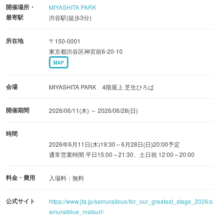
開催場所・
MIYASHITA PARK
す。支援の募集期間は4月25日(土)から5月6日(水)までで
最寄駅
渋谷駅(徒歩3分)
す。
所在地
〒150-0001
その他にも、縁日をイメージしたイベントやフォトスポッ
東京都渋谷区神宮前6-20-10
MAP
トで楽しめるほか、「青」をイメージしたオリジナルフー
ドメニューも開発予定となっています。また、同館南2階
会場
MIYASHITA PARK 4階屋上 芝生ひろば
の吹き抜け広場には「JFA POP UP STORE」が出店し、和
柄をモチーフにしたオフィシャル応援グッズなどが購入で
開催期間
2026/06/11(木) ～ 2026/06/28(日)
きます。さらに、全館のデジタルサイネージでは、特別協
力のパートナー9社による応援広告が展開されます。
時間
2026年6月11日(木)19:30～6月28日(日)20:00予定
通常営業時間 平日15:00～21:30、土日祝 12:00～20:00
賑わいと一体感に満ちた空間の中で、共に「最高の景色」
を目指す体験が創出されます。どなたでも楽しめる
料金・費用
入場料：無料
「SAMURAI BLUE 祭」に、立ち寄ってみてはいかがでし
公式サイト
ょうか。
https://www.jfa.jp/samuraiblue/for_our_greatest_stage_2026/s
amuraiblue_matsuri/