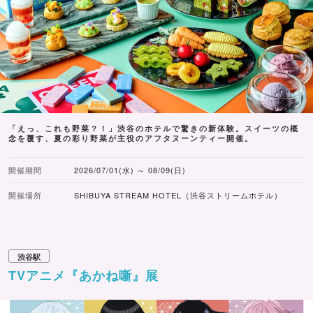
「えっ、これも野菜？！」渋谷のホテルで驚きの新体験。スイーツの概
念を覆す、夏の彩り野菜が主役のアフタヌーンティー開催。
開催期間
2026/07/01(水) ～ 08/09(日)
開催場所
SHIBUYA STREAM HOTEL（渋谷ストリームホテル）
渋谷駅
TVアニメ『あかね噺』展