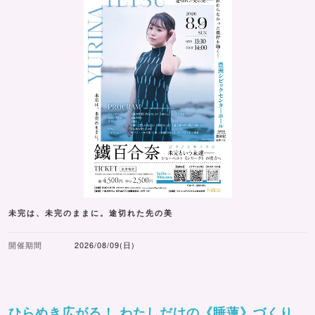
未完は、未完のままに。途切れた先の美
開催期間
2026/08/09(日)
ひらめき広がる！ わたしだけの《睡蓮》づくり