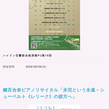
ハイドン交響曲全曲演奏PJ第19回
開催期間
2026/08/09(日)
鐵百合奈ピアノリサイタル「未完という永遠－シ
ューベルト《レリーク》の彼方へ」