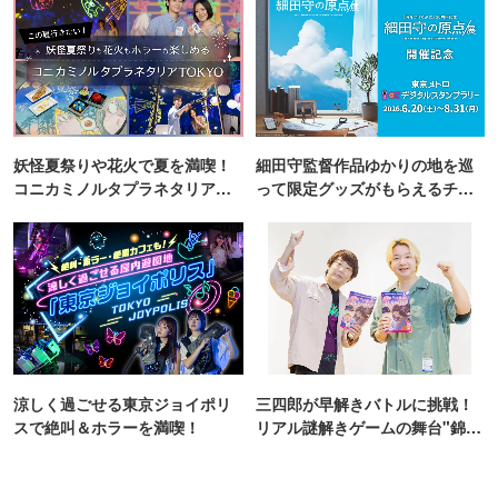
妖怪夏祭りや花火で夏を満喫！
細田守監督作品ゆかりの地を巡
コニカミノルタプラネタリア
って限定グッズがもらえるチャ
TOKYO
ンス！
涼しく過ごせる東京ジョイポリ
三四郎が早解きバトルに挑戦！
スで絶叫＆ホラーを満喫！
リアル謎解きゲームの舞台"錦糸
町PARCO・楽天地"を巡る！