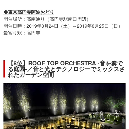
◆東京高円寺阿波おどり
開催場所：
高南通り（高円寺駅南口周辺）
開催日時：2019年8月24日（土）～2019年8月25日（日）
最寄り駅：高円寺
【8位】ROOF TOP ORCHESTRA -音を奏で
る庭園-／音と光とテクノロジーでミックスさ
れたガーデン空間