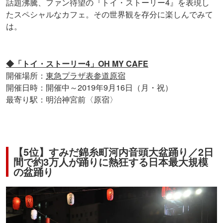
話題沸騰、ファン待望の『トイ・ストーリー4』を表現し
たスペシャルなカフェ。その世界観を存分に楽しんでみて
は。
◆「トイ・ストーリー4」OH MY CAFE
開催場所：
東急プラザ表参道原宿
開催日時：開催中～2019年9月16日（月・祝）
最寄り駅：明治神宮前〈原宿〉
【5位】すみだ錦糸町河内音頭大盆踊り／2日
間で約3万人が踊りに熱狂する日本最大規模
の盆踊り