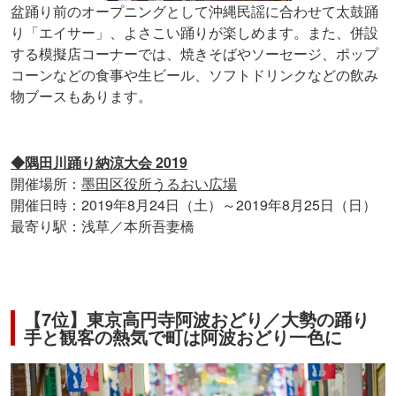
盆踊り前のオープニングとして沖縄民謡に合わせて太鼓踊
り「エイサー」、よさこい踊りが楽しめます。また、併設
する模擬店コーナーでは、焼きそばやソーセージ、ポップ
コーンなどの食事や生ビール、ソフトドリンクなどの飲み
物ブースもあります。
◆隅田川踊り納涼大会 2019
開催場所：
墨田区役所うるおい広場
開催日時：2019年8月24日（土）～2019年8月25日（日）
最寄り駅：浅草／本所吾妻橋
【7位】東京高円寺阿波おどり／大勢の踊り
手と観客の熱気で町は阿波おどり一色に