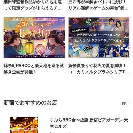
細田守監督作品ゆかりの地を巡
三四郎が早解きバトルに挑戦！
って限定グッズがもらえるチャ
リアル謎解きゲームの舞台"錦糸
ンス！
町PARCO・楽天地"を巡る！
錦糸町PARCOと楽天地を巡る謎
妖怪夏祭りや花火で夏を満喫！
解き企画が開催！
コニカミノルタプラネタリアTO
KYO
新宿でおすすめのお店
PR
手ぶらBBQ食べ放題 新宿ビアガーデン 天
空ヒルズ