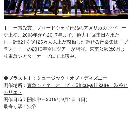
トニー賞受賞、ブロードウェイ作品のアメリカカンパニー
史上初、2003年から2017年まで、過去11回来日を果た
し、計821公演125万人以上が感動した魅せる音楽集団「ブ
ラスト！」の2019年全国ツアーが開催。東京公演は8月よ
り東急シアターオーブにて上演中。
◆ブラスト！：ミュージック・オブ・ディズニー
開催場所：
東急シアターオーブ ＜Shibuya Hikarie 渋谷ヒ
カリエ＞
開催日時：開催中～2019年9月1日（日）
最寄り駅：渋谷