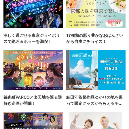
涼しく過ごせる東京ジョイポリ
17種類の彩り豊かなおばんざい
スで絶叫＆ホラーを満喫！
から自由にチョイス！
錦糸町PARCOと楽天地を巡る謎
細田守監督作品ゆかりの地を巡
解き企画が開催！
って限定グッズがもらえるチャ
ンス！