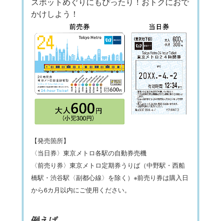
スポットめぐりにもぴったり！おトクにおで
かけしよう！
【発売箇所】
〈当日券〉東京メトロ各駅の自動券売機
〈前売り券〉東京メトロ定期券うりば（中野駅・西船
橋駅・渋谷駅〈副都心線〉を除く）※前売り券は購入日
から6カ月以内にご使用ください。
例えば…