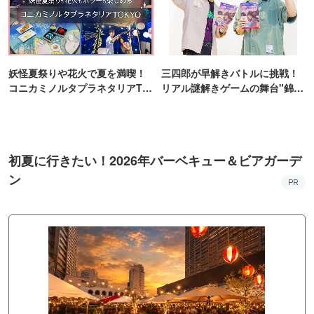
妖怪夏祭りや花火で夏を満喫！
三四郎が早解きバトルに挑戦！
コニカミノルタプラネタリアTO
リアル謎解きゲームの舞台"錦糸
KYO
町PARCO・楽天地"を巡る！
初夏に行きたい！2026年バーベキュー＆ビアガーデ
ン
PR