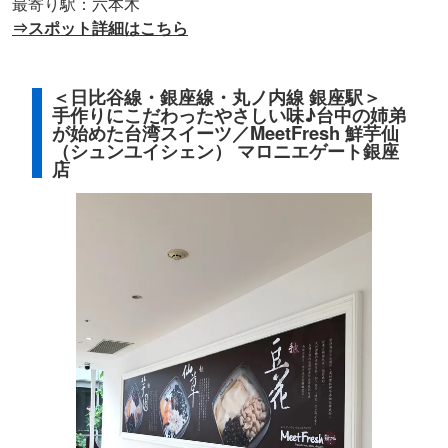
最寄り駅：六本木
⇒スポット詳細はこちら
＜日比谷線・銀座線・丸ノ内線 銀座駅＞
手作りにこだわったやさしい味♪台中の姉弟
が始めた台湾スイーツ／MeetFresh 鮮芋仙
（シュンユイシェン） マロニエゲート銀座
店