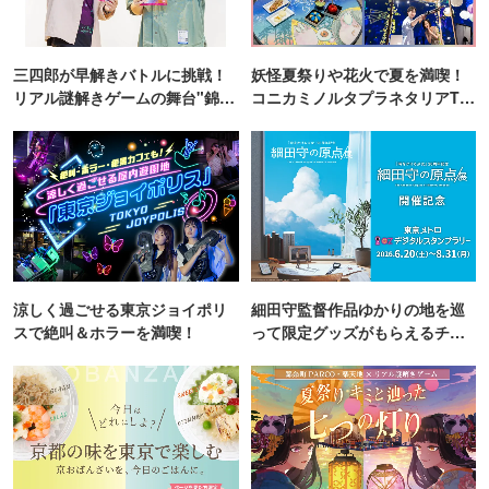
三四郎が早解きバトルに挑戦！
妖怪夏祭りや花火で夏を満喫！
リアル謎解きゲームの舞台"錦糸
コニカミノルタプラネタリアTO
町PARCO・楽天地"を巡る！
KYO
涼しく過ごせる東京ジョイポリ
細田守監督作品ゆかりの地を巡
スで絶叫＆ホラーを満喫！
って限定グッズがもらえるチャ
ンス！