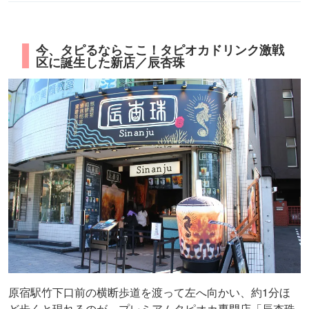
今、タピるならここ！タピオカドリンク激戦
区に誕生した新店／辰杏珠
原宿駅竹下口前の横断歩道を渡って左へ向かい、約1分ほ
ど歩くと現れるのが、プレミアムタピオカ専門店「辰杏珠