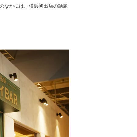
食店のなかには、横浜初出店の話題