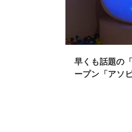
早くも話題の
ープン「アソ