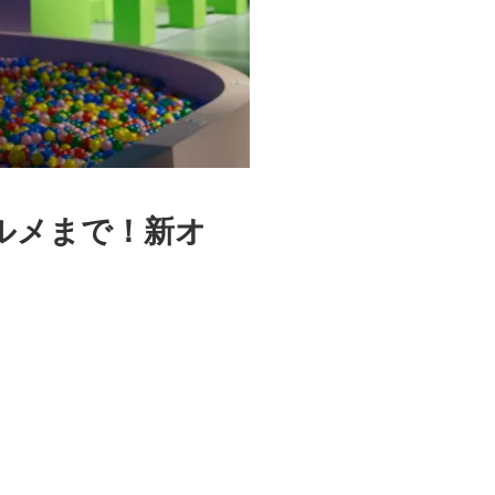
ルメまで！新オ