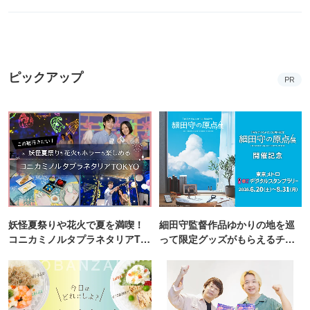
ピックアップ
PR
妖怪夏祭りや花火で夏を満喫！
細田守監督作品ゆかりの地を巡
コニカミノルタプラネタリアTO
って限定グッズがもらえるチャ
KYO
ンス！