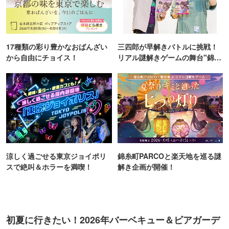
17種類の彩り豊かなおばんざい
三四郎が早解きバトルに挑戦！
から自由にチョイス！
リアル謎解きゲームの舞台"錦糸
町PARCO・楽天地"を巡る！
涼しく過ごせる東京ジョイポリ
錦糸町PARCOと楽天地を巡る謎
スで絶叫＆ホラーを満喫！
解き企画が開催！
初夏に行きたい！2026年バーベキュー＆ビアガーデ