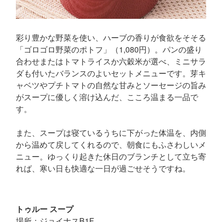
彩り豊かな野菜を使い、ハーブの香りが食欲をそそる
「ゴロゴロ野菜のポトフ」（1,080円）。パンの盛り
合わせまたはトマトライスか六穀米が選べ、ミニサラ
ダも付いたバランスのよいセットメニューです。芽キ
ャベツやプチトマトの自然な甘みとソーセージの旨み
がスープに優しく溶け込んだ、こころ温まる一品で
す。
また、スープは寝ているうちに下がった体温を、内側
から温めて戻してくれるので、朝食にもふさわしいメ
ニュー。ゆっくり起きた休日のブランチとして立ち寄
れば、寒い日も快適な一日が過ごせそうですね。
トゥルー スープ
場所：ジョイナスB1F