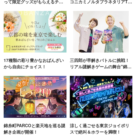
って限定グッズがもらえるチャ
コニカミノルタプラネタリアTO
ンス！
KYO
17種類の彩り豊かなおばんざい
三四郎が早解きバトルに挑戦！
から自由にチョイス！
リアル謎解きゲームの舞台"錦糸
町PARCO・楽天地"を巡る！
錦糸町PARCOと楽天地を巡る謎
涼しく過ごせる東京ジョイポリ
解き企画が開催！
スで絶叫＆ホラーを満喫！