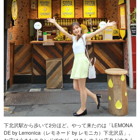
下北沢駅から歩いて2分ほど。やって来たのは「LEMONA
DE by Lemonica（レモネード by レモニカ）下北沢店」。