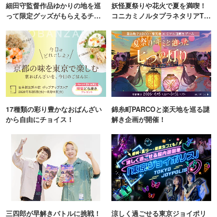
細田守監督作品ゆかりの地を巡
妖怪夏祭りや花火で夏を満喫！
って限定グッズがもらえるチャ
コニカミノルタプラネタリアTO
ンス！
KYO
17種類の彩り豊かなおばんざい
錦糸町PARCOと楽天地を巡る謎
から自由にチョイス！
解き企画が開催！
三四郎が早解きバトルに挑戦！
涼しく過ごせる東京ジョイポリ