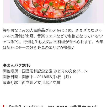
毎年おなじみの人気絶品グルメをはじめ、さまざまなジャ
ンルの店舗が出店。音楽フェスなどで名物となっている“フ
ェス飯”や、行列を生む人気店の料理が食べられます。今年
は新たにチーズ好き必見のエリアが登場♪
◆まんパク2018
開催場所：
国営昭和記念公園
みどりの文化ゾーン
開催日時：開催中～2018年6月4日（月）
最寄り駅：西立川／立川北／立川