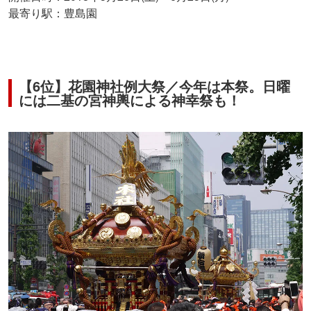
最寄り駅：豊島園
【6位】花園神社例大祭／今年は本祭。日曜
には二基の宮神輿による神幸祭も！