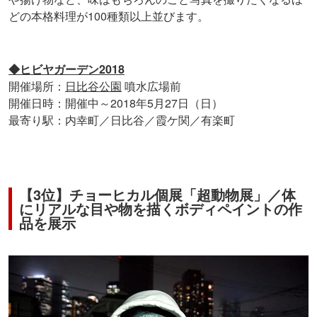
どの本格料理が100種類以上並びます。
◆ヒビヤガーデン2018
開催場所：
日比谷公園
噴水広場前
開催日時：開催中～2018年5月27日（日）
最寄り駅：内幸町／日比谷／霞ケ関／有楽町
【3位】チョーヒカル個展「超動物展」／体
にリアルな目や物を描くボディペイントの作
品を展示