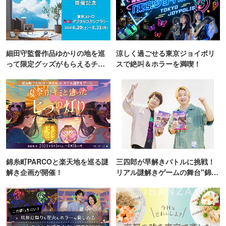
細田守監督作品ゆかりの地を巡
涼しく過ごせる東京ジョイポリ
って限定グッズがもらえるチャ
スで絶叫＆ホラーを満喫！
ンス！
錦糸町PARCOと楽天地を巡る謎
三四郎が早解きバトルに挑戦！
解き企画が開催！
リアル謎解きゲームの舞台"錦糸
町PARCO・楽天地"を巡る！