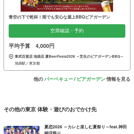
青空の下で乾杯！雨でも安心な屋上BBQビアガーデン
空席確認・予約
平均予算 4,000円
東武百貨店 池袋店 夏BeerFesta2026 ～芝生のビアガーデンBBQ～
池袋駅／東京都
他の
バーベキュー
/
ビアガーデン
情報を見る
その他の東京 体験・遊びのおでかけ先
夏恋2026 ～カレと楽しむ夏祭り～feat.神田
納涼祭り