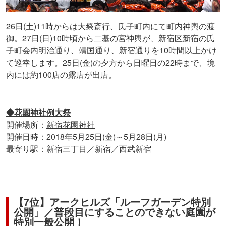
26日(土)11時からは大祭斎行、氏子町内にて町内神輿の渡
御。27日(日)10時頃から二基の宮神輿が、新宿区新宿の氏
子町会内明治通り、靖国通り、新宿通りを10時間以上かけ
て巡幸します。25日(金)の夕方から日曜日の22時まで、境
内には約100店の露店が出店。
◆花園神社例大祭
開催場所：
新宿花園神社
開催日時：2018年5月25日(金)～5月28日(月)
最寄り駅：新宿三丁目／新宿／西武新宿
【7位】アークヒルズ「ルーフガーデン特別
公開」／普段目にすることのできない庭園が
特別一般公開！