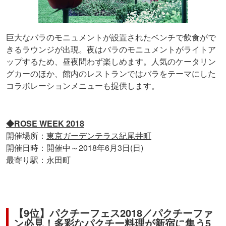
巨大なバラのモニュメントが設置されたベンチで飲食がで
きるラウンジが出現。夜はバラのモニュメントがライトア
ップするため、昼夜問わず楽しめます。人気のケータリン
グカーのほか、館内のレストランではバラをテーマにした
コラボレーションメニューも提供します。
◆ROSE WEEK 2018
開催場所：
東京ガーデンテラス紀尾井町
開催日時：開催中～2018年6月3日(日)
最寄り駅：永田町
【9位】パクチーフェス2018／パクチーファ
ン必見！多彩なパクチー料理が新宿に集う5