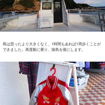
今回はフリー区間のバスや電車を使いませんでしたが、そ
れらを活用すればもっともっと足を延ばしておトクに楽し
むことができます。
好みのスカジャン探しや、よこすか海軍カレーと並ぶ名物
グルメ「ヨコスカネイビーバーガー」など楽しんでもいい
かもしれませんね︕
猿島
住所：横須賀市猿島1
電話番号：046-825-7144（運航会社 株式会社トライアング