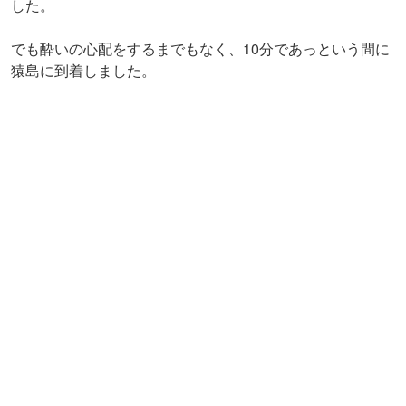
猿島は緑深い木々のなか、レンガ積みのトンネルや砲台跡
などの旧軍施設が残っていて、ちょっとした探検気分が味
わえます。