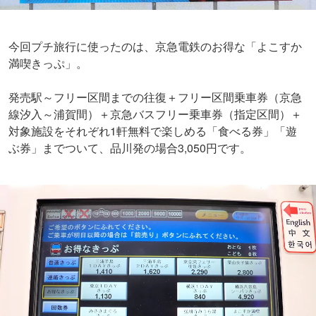
今回プチ旅行に使ったのは、京急電鉄のお得な「よこすか
満喫きっぷ」。
発売駅～フリー区間までの往復＋フリー区間乗車券（京急
線汐入～浦賀間）＋京急バスフリー乗車券（指定区間）＋
対象施設をそれぞれ1軒無料で楽しめる「食べる券」「遊
ぶ券」までついて、品川発の場合3,050円です。