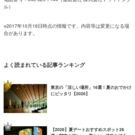
選！関東の涼しい・夏らしい場所を紹介
3
【東京】おすすめ大人デートスポット63選
｜定番の遊び場から隠れた名所まで
4
「暇な休日、何しよう？」大人の一人遊び
15選
5
【東京ほか】カップルで“二人きり”になれ
る「個室デート」スポット10選