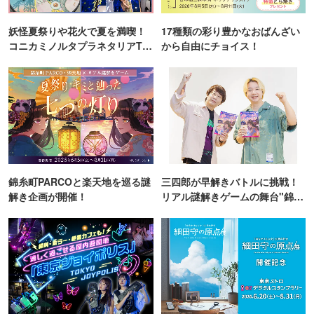
妖怪夏祭りや花火で夏を満喫！
17種類の彩り豊かなおばんざい
コニカミノルタプラネタリアTO
から自由にチョイス！
KYO
錦糸町PARCOと楽天地を巡る謎
三四郎が早解きバトルに挑戦！
解き企画が開催！
リアル謎解きゲームの舞台"錦糸
町PARCO・楽天地"を巡る！