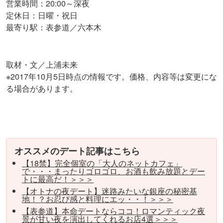
営業時間：20:00～深夜
定休日：日曜・祝日
最寄り駅：表参道／六本木
取材・文／上浦未来
※2017年10月5日時点の情報です。価格、内容等は変更にな
る場合があります。
オススメのデート記事はこちら
【18禁】完全個室の「大人のネットカフェ」
で・・・まったりゴロゴロ、お酒も飲み放題とデー
トに最高だ！＞＞＞
【オトナの夜デート】迷路みたいな銀座の秘密基
地！？お忍び感と料理にエッ・・！＞＞＞
【表参道】本命デートならココ！ロマンティック夜
景が甘い夜を演出してくれるお店4選＞＞＞