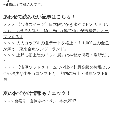
す。
※価格は全て税込みです。
あわせて読みたい記事はこちら！
＞＞＞ 【台湾スイーツ】日本限定かき氷やタピオカドリン
クも！世界で人気の「MeetFresh 鮮芋仙」が吉祥寺にオー
プンするよ
＞＞＞ 大人カップルの夏デートを格上げ！ 1,000匹の金魚
が舞う「東京金魚ワンダーランド」
＞＞＞ 上野に初上陸の「タイ展」は神秘が渦巻く場所だっ
た！
＞＞＞ 【濃厚ソフトクリーム食べ比べ】最高級の牧場ミル
クや稀少な生チョコソフトも！都内の極上・濃厚ソフト5
選
夏のおでかけ情報もチェック！
＞＞＞夏祭り・夏休みのイベント特集2017