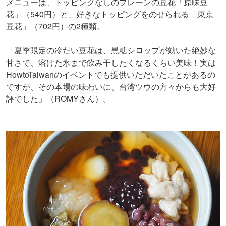
メニューは、トッピングなしのプレーンの豆花「原味豆
花」（540円）と、好きなトッピングをのせられる「東京
豆花」（702円）の2種類。
「夏季限定の冷たい豆花は、黒糖シロップが効いた絶妙な
甘さで、溶けた氷まで飲み干したくなるくらい美味！実は
HowtoTaiwanのイベントでも提供いただいたことがあるの
ですが、その本場の味わいに、台湾ツウの方々からも大好
評でした」（ROMYさん）。