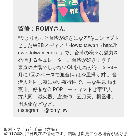
監修：ROMYさん
“今よりもっと台湾が好きになる”をコンセプト
としたWEBメディア「Howto taiwan（
http://h
owto-taiwan.com
）」で、台湾の様々な魅力を
発信するキュレーター。台湾が好きすぎて、
東京の片隅でしがないOLをしながら、2〜3ヶ
月に1回のペースで渡台(もはや里帰り)中。台
湾人と同じ朝に弱い夜行性で、主な生息地は
夜市。好きなC-POPアーティストは宇宙人、
方大同、滅火器、盧廣仲、五月天、楊丞琳、
周杰倫などなど。
instagram：
@romy_tw
取材・文／石部千晶（六識）
※2017年8月7日現在の情報です。内容は変更になる場合がありま