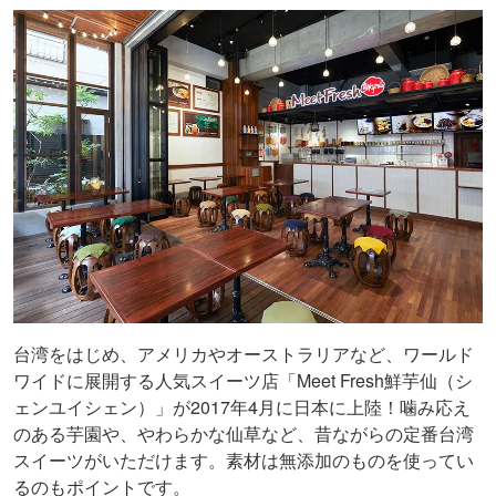
台湾をはじめ、アメリカやオーストラリアなど、ワールド
ワイドに展開する人気スイーツ店「Meet Fresh鮮芋仙（シ
ェンユイシェン）」が2017年4月に日本に上陸！噛み応え
のある芋園や、やわらかな仙草など、昔ながらの定番台湾
スイーツがいただけます。素材は無添加のものを使ってい
るのもポイントです。