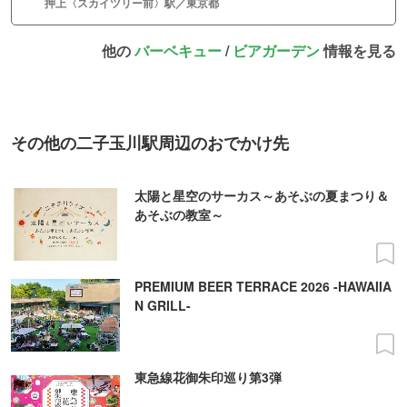
押上〈スカイツリー前〉駅／東京都
他の
バーベキュー
/
ビアガーデン
情報を見る
その他の二子玉川駅周辺のおでかけ先
太陽と星空のサーカス～あそぶの夏まつり＆
あそぶの教室～
PREMIUM BEER TERRACE 2026 -HAWAIIA
N GRILL-
東急線花御朱印巡り第3弾