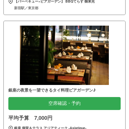
【バーベキュー×ビアガーデン】 BBQてらす 御来光
新宿駅／東京都
銀座の夜景を一望できるタイ料理ビアガーデン♪
空席確認・予約
平均予算 7,000円
銀座 個室＆テラス アジアティーク ‐Asiatique‐