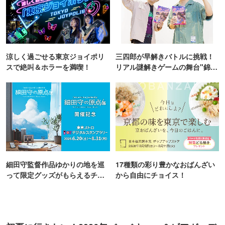
涼しく過ごせる東京ジョイポリ
三四郎が早解きバトルに挑戦！
スで絶叫＆ホラーを満喫！
リアル謎解きゲームの舞台"錦糸
町PARCO・楽天地"を巡る！
細田守監督作品ゆかりの地を巡
17種類の彩り豊かなおばんざい
って限定グッズがもらえるチャ
から自由にチョイス！
ンス！