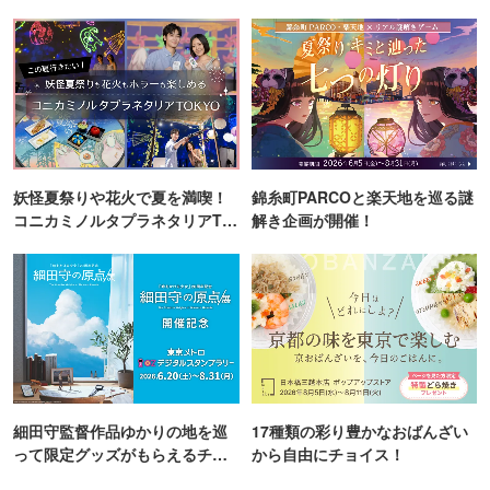
町PARCO・楽天地"を巡る！
妖怪夏祭りや花火で夏を満喫！
錦糸町PARCOと楽天地を巡る謎
コニカミノルタプラネタリアTO
解き企画が開催！
KYO
細田守監督作品ゆかりの地を巡
17種類の彩り豊かなおばんざい
って限定グッズがもらえるチャ
から自由にチョイス！
ンス！