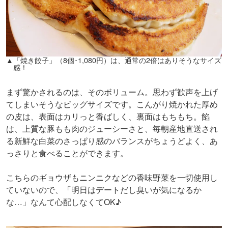
▲「焼き餃子」（8個･1,080円）は、通常の2倍はありそうなサイズ
感！
まず驚かされるのは、そのボリューム。思わず歓声を上げ
てしまいそうなビッグサイズです。こんがり焼かれた厚め
の皮は、表面はカリっと香ばしく、裏面はもちもち。餡
は、上質な豚もも肉のジューシーさと、毎朝産地直送され
る新鮮な白菜のさっぱり感のバランスがちょうどよく、あ
っさりと食べることができます。
こちらのギョウザもニンニクなどの香味野菜を一切使用し
ていないので、「明日はデートだし臭いが気になるか
な…」なんて心配しなくてOK♪