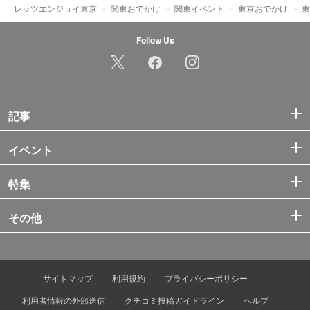
レッツエンジョイ東京
関東おでかけ
関東イベント
東京おでかけ
東
Follow Us
記事
イベント
特集
その他
サイトマップ
利用規約
プライバシーポリシー
利用者情報の外部送信
クチコミ投稿ガイドライン
ヘルプ