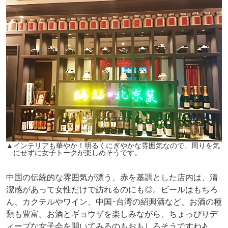
▲インテリアも華やか！明るくにぎやかな雰囲気なので、周りを気
にせずに女子トークが楽しめそうです。
中国の伝統的な雰囲気が漂う、赤を基調とした店内は、清
潔感があって女性だけで訪れるのにも◎。ビールはもちろ
ん、カクテルやワイン、中国･台湾の紹興酒など、お酒の種
類も豊富。お酒とギョウザを楽しみながら、ちょっぴりデ
ィープな女子会を開いてみるのもおもしろそうですね♪