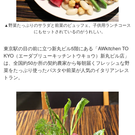
▲野菜たっぷりのサラダと前菜のビュッフェ。子供用ランチコース
にもセットされているのがうれしい。
東京駅の目の前に立つ新丸ビル5階にある「AWkitchen TO
KYO（エーダブリューキッチントウキョウ）新丸ビル店」
は、全国約50か所の契約農家から毎朝届くフレッシュな野
菜をたっぷり使ったパスタや前菜が人気のイタリアンレス
トラン。