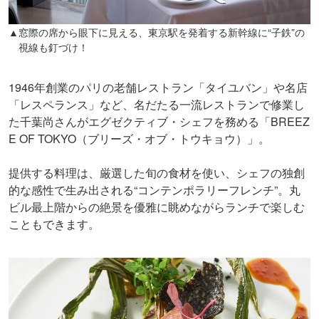
▲窓際の席から眼下に見える、東京駅を発着する新幹線に“子鉄”の
視線も釘づけ！
1946年創業のパリの老舗レストラン「タイユバン」や名店
「レスペランス」など、名だたる一流レストランで修業し
た千葉尚さんがエグゼクティブ・シェフを務める「BREEZ
E OF TOKYO（ブリーズ・オブ・トウキョウ）」。
提供する料理は、厳選した旬の食材を使い、シェフの独創
的な感性で生み出される“コンテンポラリーフレンチ”。丸
ビル最上階からの絶景を優雅に眺めながらランチで楽しむ
こともできます。