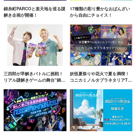
錦糸町PARCOと楽天地を巡る謎
17種類の彩り豊かなおばんざい
解き企画が開催！
から自由にチョイス！
三四郎が早解きバトルに挑戦！
妖怪夏祭りや花火で夏を満喫！
リアル謎解きゲームの舞台"錦糸
コニカミノルタプラネタリアTO
町PARCO・楽天地"を巡る！
KYO