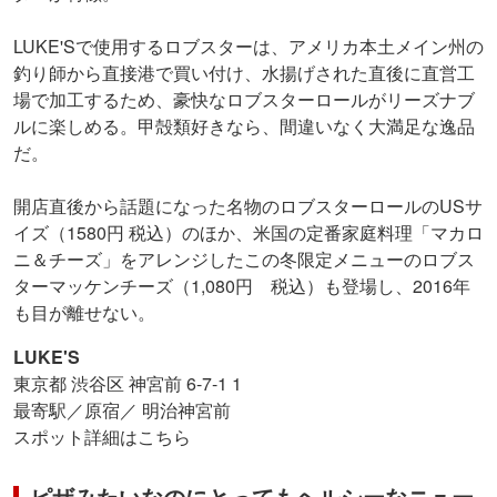
LUKE'Sで使用するロブスターは、アメリカ本土メイン州の
釣り師から直接港で買い付け、水揚げされた直後に直営工
場で加工するため、豪快なロブスターロールがリーズナブ
ルに楽しめる。甲殻類好きなら、間違いなく大満足な逸品
だ。
開店直後から話題になった名物のロブスターロールのUSサ
イズ（1580円 税込）のほか、米国の定番家庭料理「マカロ
ニ＆チーズ」をアレンジしたこの冬限定メニューのロブス
ターマッケンチーズ（1,080円 税込）も登場し、2016年
も目が離せない。
LUKE'S
東京都 渋谷区 神宮前 6-7-1 1
最寄駅／原宿／ 明治神宮前
スポット詳細はこちら
ピザみたいなのにとってもヘルシーなニュー