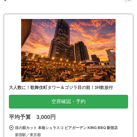
大人数に！歌舞伎町タワー＆ゴジラ目の前！3H飲放付
空席確認・予約
平均予算 3,000円
目の前カット 本格シュラスコ ビアガーデン KING BBQ 新宿店
新宿駅／東京都