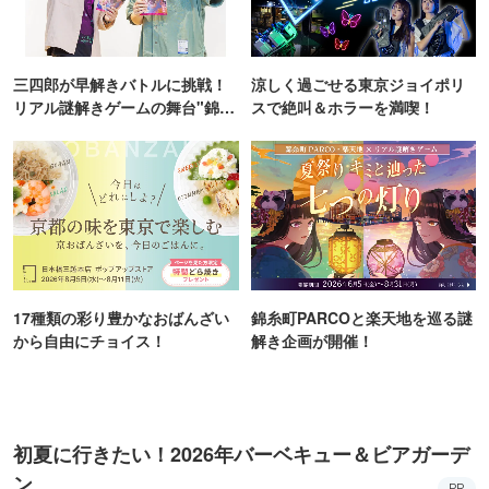
三四郎が早解きバトルに挑戦！
涼しく過ごせる東京ジョイポリ
リアル謎解きゲームの舞台"錦糸
スで絶叫＆ホラーを満喫！
町PARCO・楽天地"を巡る！
17種類の彩り豊かなおばんざい
錦糸町PARCOと楽天地を巡る謎
から自由にチョイス！
解き企画が開催！
初夏に行きたい！2026年バーベキュー＆ビアガーデ
ン
PR