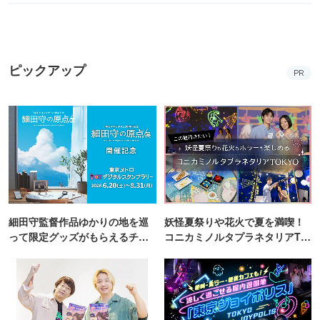
ピックアップ
PR
細田守監督作品ゆかりの地を巡
妖怪夏祭りや花火で夏を満喫！
って限定グッズがもらえるチャ
コニカミノルタプラネタリアTO
ンス！
KYO