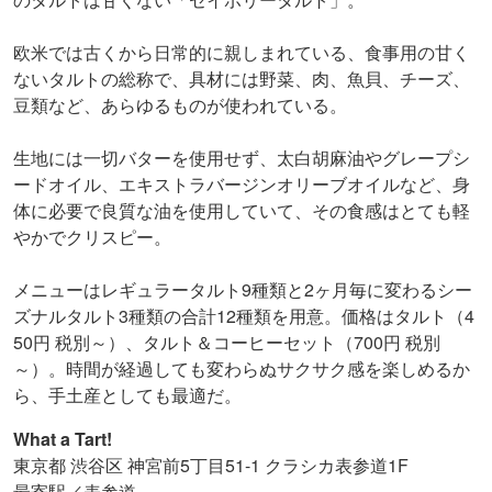
欧米では古くから日常的に親しまれている、食事用の甘く
ないタルトの総称で、具材には野菜、肉、魚貝、チーズ、
豆類など、あらゆるものが使われている。
生地には一切バターを使用せず、太白胡麻油やグレープシ
ードオイル、エキストラバージンオリーブオイルなど、身
体に必要で良質な油を使用していて、その食感はとても軽
やかでクリスピー。
メニューはレギュラータルト9種類と2ヶ月毎に変わるシー
ズナルタルト3種類の合計12種類を用意。価格はタルト（4
50円 税別～）、タルト＆コーヒーセット（700円 税別
～）。時間が経過しても変わらぬサクサク感を楽しめるか
ら、手土産としても最適だ。
What a Tart!
東京都 渋谷区 神宮前5丁目51-1 クラシカ表参道1F
最寄駅／表参道