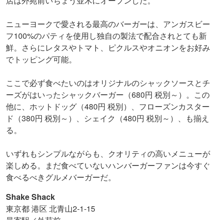
店は外苑前いちょう並木にオープンした。
ニューヨークで愛される最高のバーガーは、アンガスビー
フ100%のパティを使用し独自の製法で配合されとても新
鮮。さらにレタスやトマト、ピクルスやオニオンをお好み
でトッピング可能。
ここで必ず食べたいのはオリジナルのシャックソースとチ
ーズがはいったシャックバーガー（680円 税別～）。この
他に、ホットドッグ（480円 税別）、フローズンカスター
ド（380円 税別～）、シェイク（480円 税別～）、も揃え
る。
いずれもシンプルながらも​、​クオリティの高いメニューが
楽しめる。まだ食べていないハンバーガーファンは今すぐ
食べるべきグルメバーガーだ。
Shake Shack
東京都 港区 北青山2-1-15