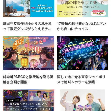
細田守監督作品ゆかりの地を巡
17種類の彩り豊かなおばんざい
って限定グッズがもらえるチャ
から自由にチョイス！
ンス！
錦糸町PARCOと楽天地を巡る謎
涼しく過ごせる東京ジョイポリ
解き企画が開催！
スで絶叫＆ホラーを満喫！