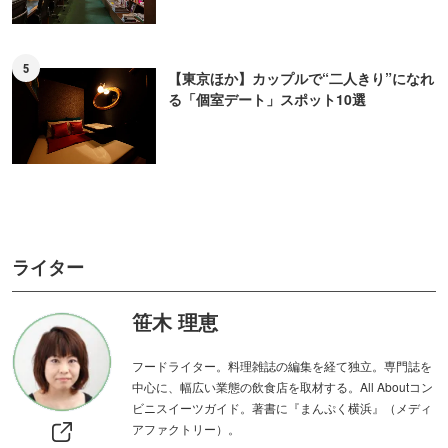
5
【東京ほか】カップルで“二人きり”になれ
る「個室デート」スポット10選
ライター
笹木 理恵
フードライター。料理雑誌の編集を経て独立。専門誌を
中心に、幅広い業態の飲食店を取材する。All Aboutコン
ビニスイーツガイド。著書に『まんぷく横浜』（メディ
アファクトリー）。