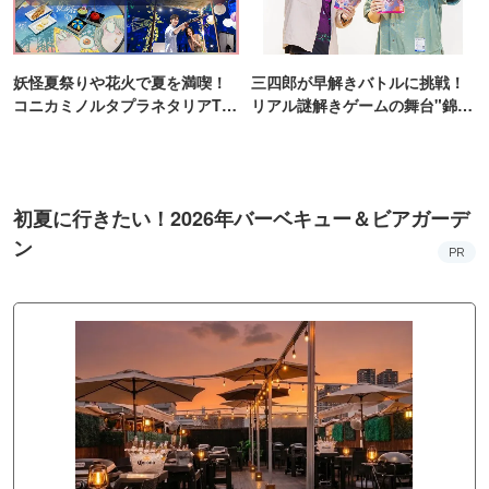
妖怪夏祭りや花火で夏を満喫！
三四郎が早解きバトルに挑戦！
コニカミノルタプラネタリアTO
リアル謎解きゲームの舞台"錦糸
KYO
町PARCO・楽天地"を巡る！
初夏に行きたい！2026年バーベキュー＆ビアガーデ
ン
PR