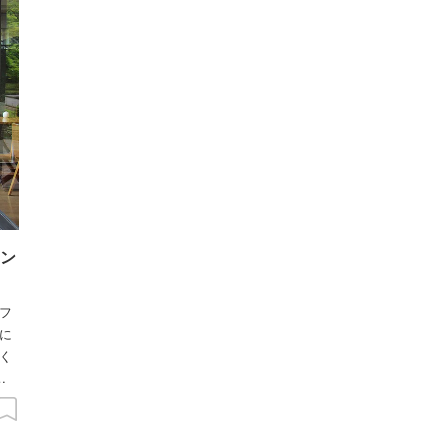
ン
フ
に
く
食
い
ル
し