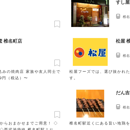
すし屋
椎名
繁 椎名町店
松屋 
椎名
込みの焼肉店 家族や友人同士で
松屋フーズでは、選び抜かれた素材
89円（税込）〜
す。
だん吉
椎名
からおまかせまでご用意！ ◇
椎名町駅近くにある旨い地鶏
◇西武池袋線 椎名町駅より徒