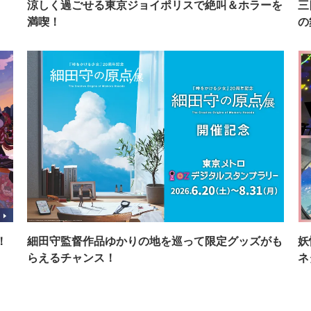
イ
涼しく過ごせる東京ジョイポリスで絶叫＆ホラーを
三
満喫！
の
！
細田守監督作品ゆかりの地を巡って限定グッズがも
妖
らえるチャンス！
ネ