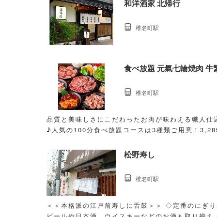
和洋酒家 北帰行
椎名町駅
食べ放題 元氣七輪焼肉 牛
椎名町駅
品質と美味しさにこだわったお肉が味わえる職人仕
♪人気の100分食べ放題コースは3種類ご用意！3,2
松野寿し
椎名町駅
＜＜本格派の江戸前寿しに舌鼓＞＞ ◇定番のにぎり
ビールや日本酒、ウイスキーなどのお酒も取り揃え 